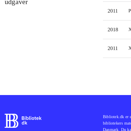
udgaver
til 
2011
P
Vælg
2D. 
2018
X
fors
Spil
Soni
2011
X
sing
perf
Bibliotek.dk er 
bibliotekers mat
Danmark. Du kan