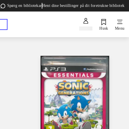
Spørg en bibliotekar
Hent dine bestillinger på dit foretrukne bibliotek
Log ind
Husk
Menu