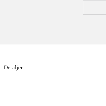
Detaljer
...
...
...
...