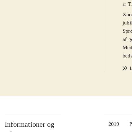
T
af
Xbox
jubi
Spro
af g
Med 
beds
klas
L
selv
surp
fork
avan
forh
åbni
unde
Informationer og
2019
P
ekst