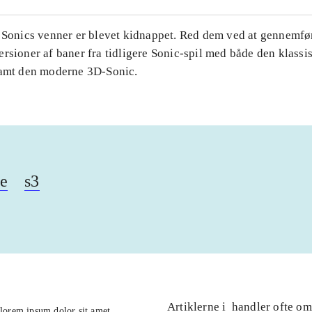
. Sonics venner er blevet kidnappet. Red dem ved at gennemfø
rsioner af baner fra tidligere Sonic-spil med både den klassi
samt den moderne 3D-Sonic.
se
s3
Artiklerne i
handler ofte om
lorem ipsum dolor sit amet ...