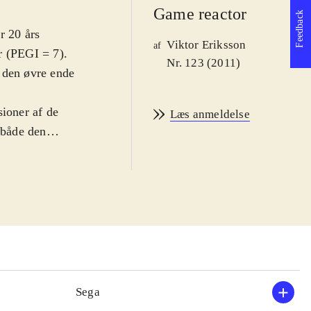
Game reactor
Feedback
r 20 års
Viktor Eriksson
af
r (PEGI = 7).
Nr. 123 (2011)
 den øvre ende
sioner af de
Læs anmeldelse
 både den
ve - der
s til pindsvinets
ives som
otte og
kellige
baner fører til
int man samler
der eller købe
Sega
resulterer af og