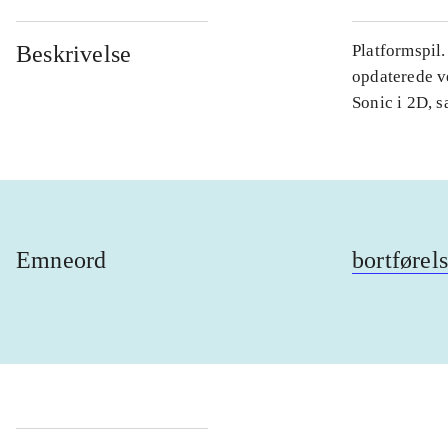
Beskrivelse
Platformspil
opdaterede ve
Sonic i 2D, 
Emneord
bortførel