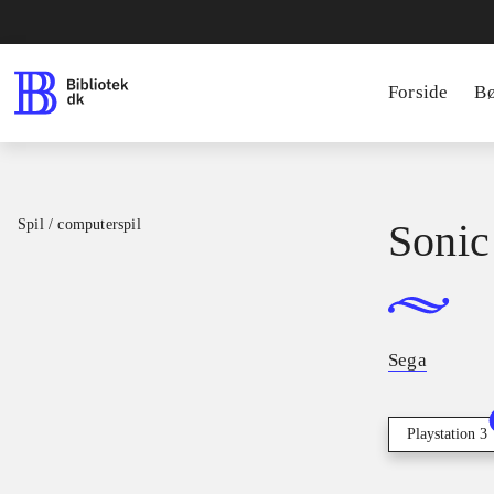
Forside
B
Spil / computerspil
Sonic
Sega
Playstation 3