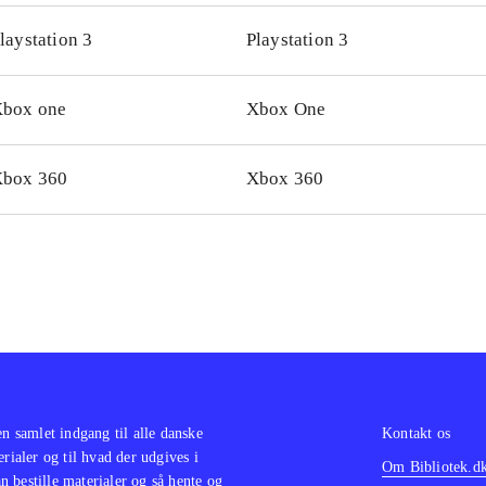
i, at man mister liv, når orienteringen er væk. Generelt er spi
laystation 3
Playstation 3
er man at spille med den moderne Sonic er sværhedsgraden
Spillet giver kun mulighed for singleplayer, hvilket ærgrer l
box one
Xbox One
kel på versionerne til de to konsoltyper
.
let kan sammenlignes med nogle af de nyere Super Mario-pl
c generations er et charmerende platformsspil. Spillet er ret
box 360
Xbox 360
lespillere, men som uforpligtende underholdning i et par tim
ekt
.
en samlet indgang til alle danske
Kontakt os
erialer og til hvad der udgives i
Om Bibliotek.d
 bestille materialer og så hente og