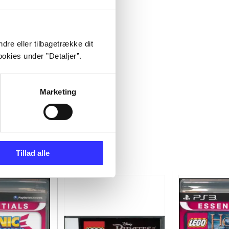
dre eller tilbagetrække dit
okies under ”Detaljer”.
Marketing
Tillad alle