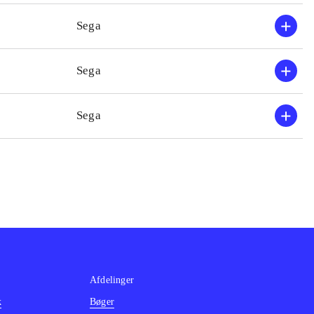
ltempoet ret højt.
Sega
 højere end i
idt. Der er ingen
Sega
atformspil
.
 kort og kun for
Sega
er fungerer det
Afdelinger
k
Bøger