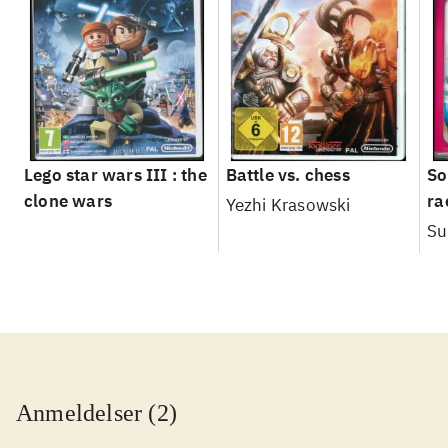
Lego star wars III : the
Battle vs. chess
So
clone wars
ra
Yezhi Krasowski
Su
Anmeldelser (2)