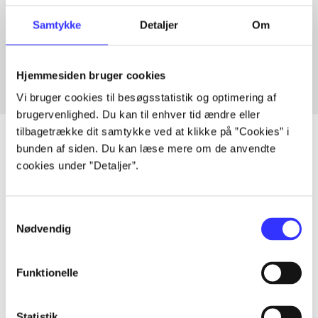
Artikler med samme emner
Samtykke
Detaljer
Om
Fra
Hjemmesiden bruger cookies
Vi bruger cookies til besøgsstatistik og optimering af
brugervenlighed. Du kan til enhver tid ændre eller
tilbagetrække dit samtykke ved at klikke på ”Cookies” i
bunden af siden. Du kan læse mere om de anvendte
cookies under ”Detaljer”.
Artikler
Alle registrerede artikler fordelt på udgivelser
Samtykkevalg
Nødvendig
...
Funktionelle
...
Statistik