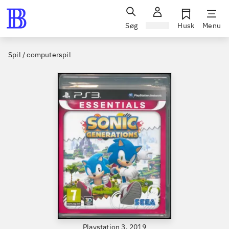
Søg
Log ind
Husk
Menu
Spil / computerspil
Playstation 3, 2019