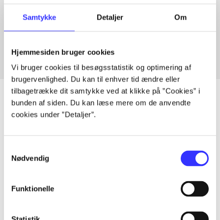
Artikler med samme emner
Samtykke
Detaljer
Om
Fra
Hjemmesiden bruger cookies
Vi bruger cookies til besøgsstatistik og optimering af
brugervenlighed. Du kan til enhver tid ændre eller
tilbagetrække dit samtykke ved at klikke på ”Cookies” i
bunden af siden. Du kan læse mere om de anvendte
cookies under ”Detaljer”.
Artikler
Alle registrerede artikler fordelt på udgivelser
Samtykkevalg
Nødvendig
...
Funktionelle
...
Statistik