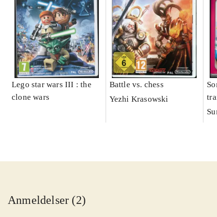
Lego star wars III : the
Battle vs. chess
So
clone wars
tr
Yezhi Krasowski
Su
Anmeldelser (2)