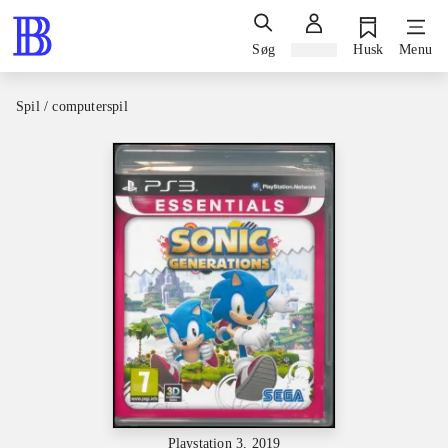
Søg
Log ind
Husk
Menu
Spil / computerspil
Playstation 3, 2019