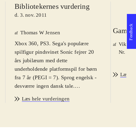
Bibliotekernes vurdering
d. 3. nov. 2011
Feedback
Game r
Thomas W Jensen
af
Xbox 360, PS3. Sega's populære
Viktor 
af
spilfigur pindsvinet Sonic fejrer 20
Nr. 123
års jubilæum med dette
underholdende platformspil for børn
Læs an
fra 7 år (PEGI = 7). Sprog engelsk -
desværre ingen dansk tale.
Sværhedsgraden er i den øvre ende af
Læs hele vurderingen
genren
.
Med dette spil får man mulighed for
at genspille opdaterede versioner af
de bedste baner fra tidligere Sonic-