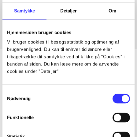
Artikler med samme emner
Samtykke
Detaljer
Om
Fra
Hjemmesiden bruger cookies
Vi bruger cookies til besøgsstatistik og optimering af
brugervenlighed. Du kan til enhver tid ændre eller
tilbagetrække dit samtykke ved at klikke på ”Cookies” i
bunden af siden. Du kan læse mere om de anvendte
cookies under ”Detaljer”.
Artikler
Alle registrerede artikler fordelt på udgivelser
Samtykkevalg
Nødvendig
...
Funktionelle
...
Statistik