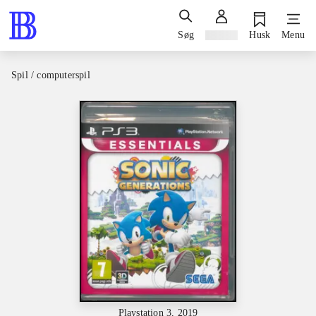
Søg
Log ind
Husk
Menu
Spil / computerspil
Playstation 3, 2019