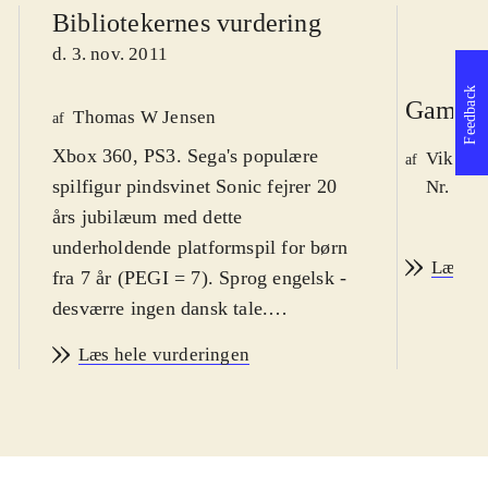
Bibliotekernes vurdering
d. 3. nov. 2011
Feedback
Game r
Thomas W Jensen
af
Xbox 360, PS3. Sega's populære
Viktor 
af
spilfigur pindsvinet Sonic fejrer 20
Nr. 123
års jubilæum med dette
underholdende platformspil for børn
Læs an
fra 7 år (PEGI = 7). Sprog engelsk -
desværre ingen dansk tale.
Sværhedsgraden er i den øvre ende af
Læs hele vurderingen
genren
.
Med dette spil får man mulighed for
at genspille opdaterede versioner af
de bedste baner fra tidligere Sonic-