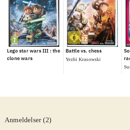
Lego star wars III : the
Battle vs. chess
So
clone wars
ra
Yezhi Krasowski
Su
Anmeldelser (2)