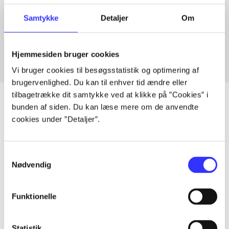
Artikler med samme emner
Samtykke
Detaljer
Om
Fra
Hjemmesiden bruger cookies
Vi bruger cookies til besøgsstatistik og optimering af
brugervenlighed. Du kan til enhver tid ændre eller
tilbagetrække dit samtykke ved at klikke på ”Cookies” i
bunden af siden. Du kan læse mere om de anvendte
cookies under ”Detaljer”.
Artikler
Alle registrerede artikler fordelt på udgivelser
Samtykkevalg
Nødvendig
...
Funktionelle
...
Statistik