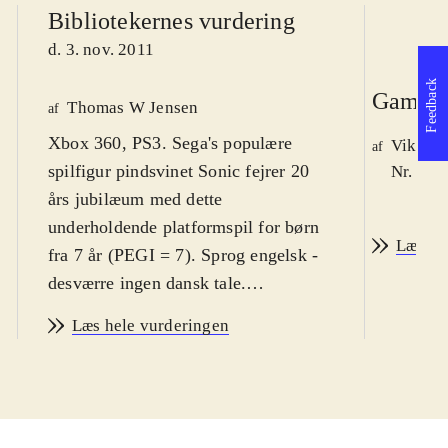
Bibliotekernes vurdering
d. 3. nov. 2011
Feedback
Game r
Thomas W Jensen
af
Xbox 360, PS3. Sega's populære
Viktor 
af
spilfigur pindsvinet Sonic fejrer 20
Nr. 123
års jubilæum med dette
underholdende platformspil for børn
Læs an
fra 7 år (PEGI = 7). Sprog engelsk -
desværre ingen dansk tale.
Sværhedsgraden er i den øvre ende af
Læs hele vurderingen
genren
.
Med dette spil får man mulighed for
at genspille opdaterede versioner af
de bedste baner fra tidligere Sonic-