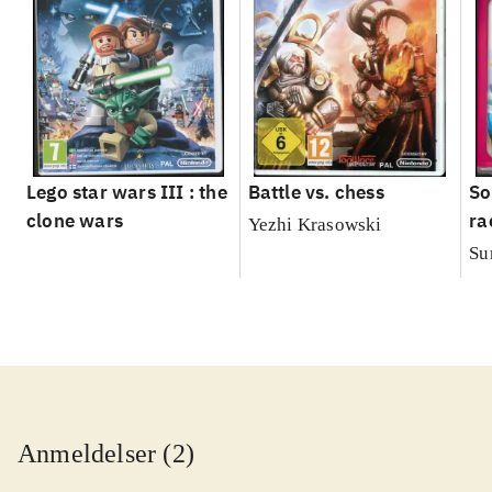
Lego star wars III : the
Battle vs. chess
So
clone wars
ra
Yezhi Krasowski
Su
Anmeldelser (2)