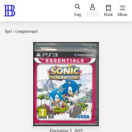
Søg
Log ind
Husk
Menu
Spil / computerspil
Playstation 3, 2019