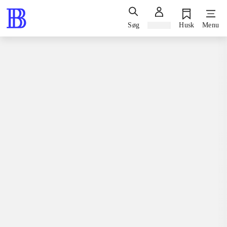
Søg
Log ind
Husk
Menu
Spil / computerspil
Playstation 3, 2019