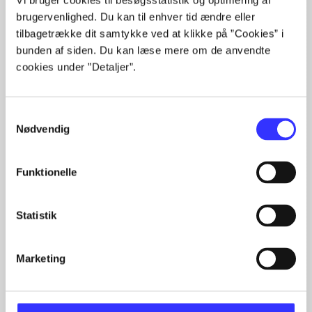
Vi bruger cookies til besøgsstatistik og optimering af
brugervenlighed. Du kan til enhver tid ændre eller
tilbagetrække dit samtykke ved at klikke på ”Cookies” i
bunden af siden. Du kan læse mere om de anvendte
cookies under ”Detaljer”.
Samtykkevalg
Nødvendig
Artikler
Alle registrerede artikler fordelt på udgivelser
Funktionelle
...
...
Statistik
...
...
...
Marketing