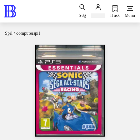
Søg
Log ind
Husk
Menu
Spil / computerspil