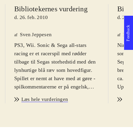
Bibliotekernes vurdering
Bibli
d. 26. feb. 2010
d. 26. 
Feedback
Sven Jeppesen
Finn
af
af
PS3, Wii. Sonic & Sega all-stars
Ninten
racing er et racerspil med rødder
som by
tilbage til Segas storhedstid med den
Sega-sp
lynhurtige blå ræv som hovedfigur.
bred sk
Spillet er nemt at have med at gøre -
ca. 8 å
spilkommentarerne er på engelsk,
Uprobl
men det vil nok ikke forhindre
Spillet
Læs hele vurderingen
Læs
racerspilsglade drenge i at
Det er
gennemføre banerne, selv uden
Kart", 
engelskkundskaber. PEGI'en er 7 - og
Hele s
jeg anbefaler det fra syv år
.
spil er