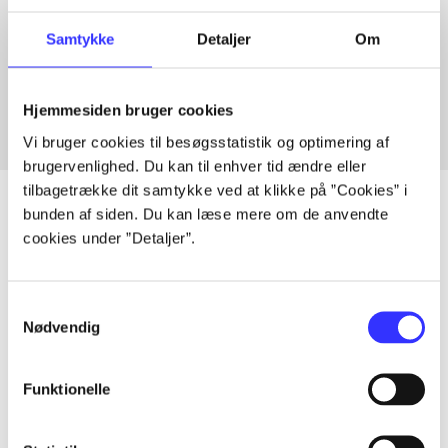
Artikler med samme emner
Samtykke
Detaljer
Om
Fra
Hjemmesiden bruger cookies
Vi bruger cookies til besøgsstatistik og optimering af
brugervenlighed. Du kan til enhver tid ændre eller
tilbagetrække dit samtykke ved at klikke på ”Cookies” i
bunden af siden. Du kan læse mere om de anvendte
cookies under ”Detaljer”.
Artikler
Alle registrerede artikler fordelt på udgivelser
Samtykkevalg
Nødvendig
...
Funktionelle
...