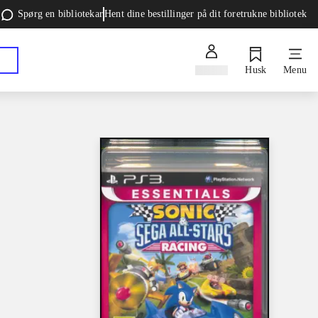
Spørg en bibliotekar
Hent dine bestillinger på dit foretrukne bibliotek
Log ind
Husk
Menu