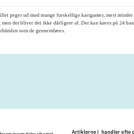
pillet peger ud mod mange forskellige kartgames, mest minder
 men det bliver det ikke dårligere af. Der kan køres på 24 ba
erhånden som de gennemføres.
Artiklerne i
handler ofte
lorem ipsum dolor sit amet ...