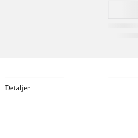
Detaljer
...
...
...
...