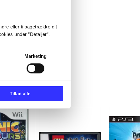
dre eller tilbagetrække dit
okies under ”Detaljer”.
Marketing
Tillad alle