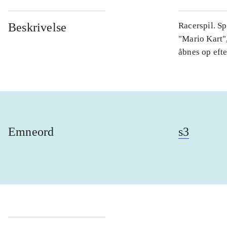
Beskrivelse
Racerspil. S
"Mario Kart",
åbnes op eft
Emneord
s3