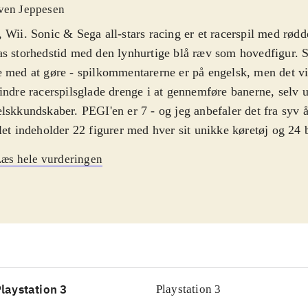
ven Jeppesen
 Wii. Sonic & Sega all-stars racing er et racerspil med rødde
s storhedstid med den lynhurtige blå ræv som hovedfigur. Sp
 med at gøre - spilkommentarerne er på engelsk, men det vi
indre racerspilsglade drenge i at gennemføre banerne, selv 
lskkundskaber. PEGI'en er 7 - og jeg anbefaler det fra syv å
let indeholder 22 figurer med hver sit unikke køretøj og 24 
biler, motorcykler og luftpudefartøjer. For hver mission elle
æs hele vurderingen
emføres, åbnes der op for nye. Gameplay går ud på at køre
kellige baner og samle ting op undervejs, der kan booste far
indringer for de andre racerkørere. I multiplayer-delen kan op
ine helt op til otte), og samtidigt kan der anvendes splitscre
let minder utroligt meget om "Mario Kart". Sega har her tun
elementer, udnyttet det bedste fra "Mario Kart" og skabt et ut
 og flot spil, som også inkluderer 24 velklingende soundtra
laystation 3
Playstation 3
c & Sega all-stars racing er et racerspil, der er veludført,