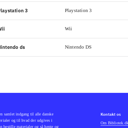
emt at betjene - også for de helt unge spillere. Der er rigel
laystation 3
Playstation 3
rer, og spillet er strikket sådan sammen, at alle baner skal 
omme videre til de næste
.
ii
Wii
intendo ds
Nintendo DS
Kontakt os
en samlet indgang til alle danske
erialer og til hvad der udgives i
Om Bibliotek.d
 bestille materialer og så hente og