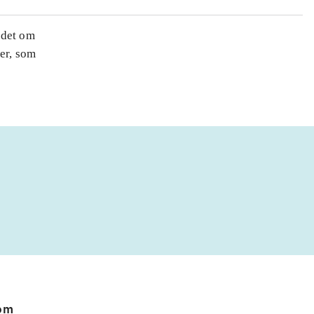
 det om
ner, som
 om