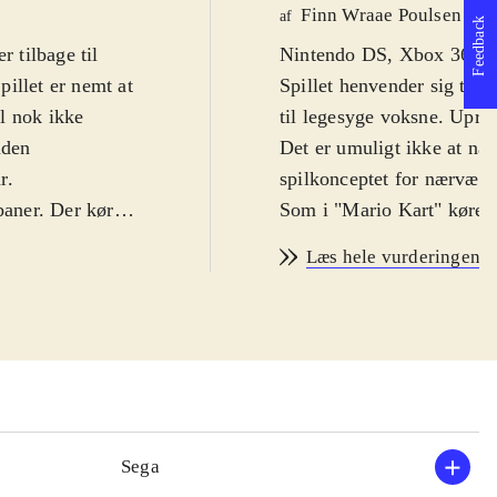
Finn Wraae Poulsen
af
Feedback
r tilbage til
Nintendo DS, Xbox 360. Ra
illet er nemt at
Spillet henvender sig til e
l nok ikke
til legesyge voksne. Uprob
uden
Det er umuligt ikke at næv
r
.
spilkonceptet for nærværend
baner. Der køres
Som i "Mario Kart" køres d
r turnering, der
diverse Sega-spil. Der ka
Læs hele vurderingen
 ræs på de
Tails, AiAi og Amigo. De f
ten eller skabe
spil og bygger på, at man s
 til fire deltage
fiduser, samtidig med at 
en
.
bruges mod konkurrenterne
et nogle ældre
mange andre muligheder af
roligt intensivt,
båthorn. Der kan køres i b
cks
.
Flere arkaderacere har me
Sega
 velgennemtænkt
kunststykket efter, herib