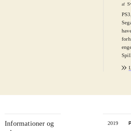
S
af
PS3,
Sega
have
forh
enge
Spil
med 
L
genn
fors
forh
(onl
Spil
spil
nemt
Informationer og
P
2019
Soni