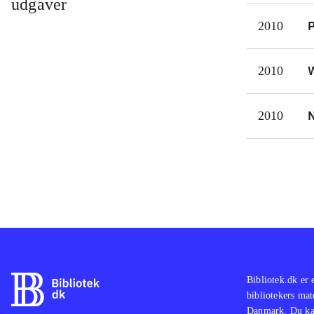
udgaver
og n
P
2010
figu
at k
W
2010
N
2010
Bibliotek.dk er 
bibliotekers mat
Danmark. Du kan