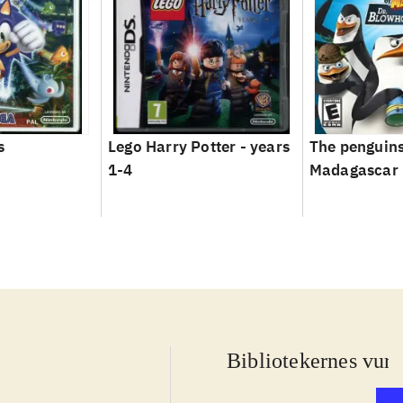
s
Lego Harry Potter - years
The penguins
1-4
Madagascar -
Blowhole ret
Bibliotekernes vurd