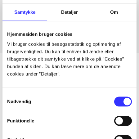
Artikler med samme emner
Samtykke
Detaljer
Om
Fra
Hjemmesiden bruger cookies
Vi bruger cookies til besøgsstatistik og optimering af
brugervenlighed. Du kan til enhver tid ændre eller
tilbagetrække dit samtykke ved at klikke på ”Cookies” i
bunden af siden. Du kan læse mere om de anvendte
cookies under ”Detaljer”.
Artikler
Alle registrerede artikler fordelt på udgivelser
Samtykkevalg
Nødvendig
...
Funktionelle
...