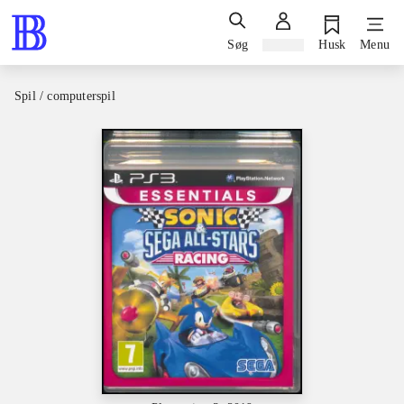
Søg
Log ind
Husk
Menu
Spil / computerspil