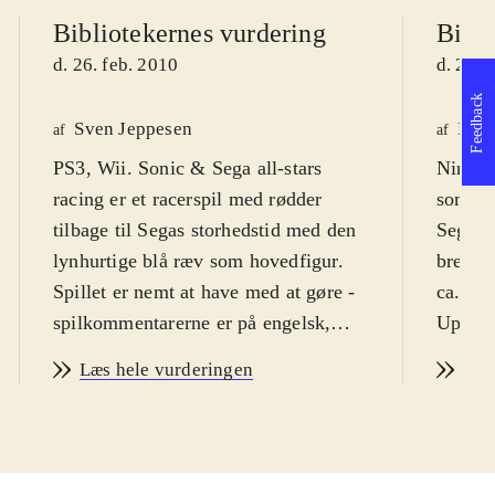
Bibliotekernes vurdering
Bibli
d. 26. feb. 2010
d. 26. 
Feedback
Sven Jeppesen
Finn
af
af
PS3, Wii. Sonic & Sega all-stars
Ninten
racing er et racerspil med rødder
som by
tilbage til Segas storhedstid med den
Sega-sp
lynhurtige blå ræv som hovedfigur.
bred sk
Spillet er nemt at have med at gøre -
ca. 8 å
spilkommentarerne er på engelsk,
Uprobl
men det vil nok ikke forhindre
Spillet
Læs hele vurderingen
Læs
racerspilsglade drenge i at
Det er
gennemføre banerne, selv uden
Kart", 
engelskkundskaber. PEGI'en er 7 - og
Hele s
jeg anbefaler det fra syv år
.
spil er