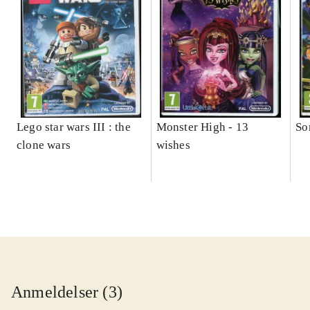
Lego star wars III : the
Monster High - 13
So
clone wars
wishes
Anmeldelser (3)