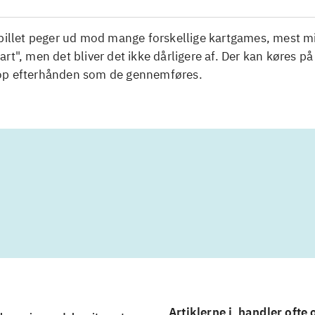
Spillet peger ud mod mange forskellige kartgames, mest m
rt", men det bliver det ikke dårligere af. Der kan køres på
p efterhånden som de gennemføres.
Artiklerne i
handler ofte