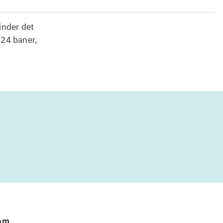
inder det
 24 baner,
 om