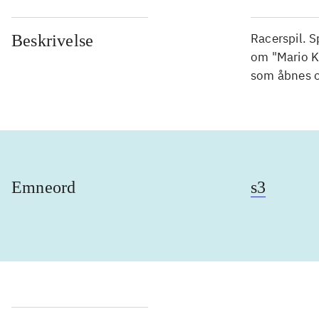
Racerspil. 
Beskrivelse
om "Mario Ka
som åbnes o
Emneord
s3