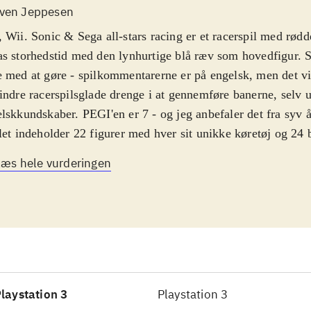
ven Jeppesen
 Wii. Sonic & Sega all-stars racing er et racerspil med rødde
s storhedstid med den lynhurtige blå ræv som hovedfigur. Sp
 med at gøre - spilkommentarerne er på engelsk, men det vi
indre racerspilsglade drenge i at gennemføre banerne, selv 
lskkundskaber. PEGI'en er 7 - og jeg anbefaler det fra syv å
let indeholder 22 figurer med hver sit unikke køretøj og 24 
biler, motorcykler og luftpudefartøjer. For hver mission elle
Læs hele vurderingen
emføres, åbnes der op for nye. Gameplay går ud på at køre
kellige baner og samle ting op undervejs, der kan booste far
indringer for de andre racerkørere. I multiplayer-delen kan op
ine helt op til otte), og samtidigt kan der anvendes splitscre
let minder utroligt meget om "Mario Kart". Sega har her tun
elementer, udnyttet det bedste fra "Mario Kart" og skabt et ut
 og flot spil, som også inkluderer 24 velklingende soundtra
laystation 3
Playstation 3
c & Sega all-stars racing er et racerspil, der er veludført,