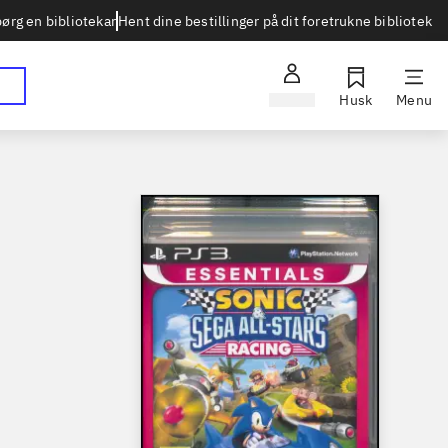
Hent dine bestillinger på dit foretrukne bibliotek
ørg en bibliotekar
Log ind
Husk
Menu