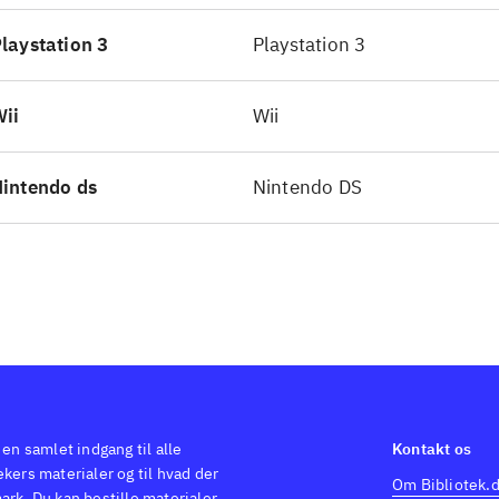
emt at betjene - også for de helt unge spillere. Der er rigel
laystation 3
Playstation 3
rer, og spillet er strikket sådan sammen, at alle baner skal 
omme videre til de næste
.
ii
Wii
intendo ds
Nintendo DS
 en samlet indgang til alle
Kontakt os
kers materialer og til hvad der
Om Bibliotek.
ark. Du kan bestille materialer