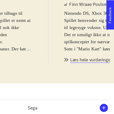
Finn Wraae Poulsen
af
Feedback
r tilbage til
Nintendo DS, Xbox 360. Ra
illet er nemt at
Spillet henvender sig til e
l nok ikke
til legesyge voksne. Uprob
uden
Det er umuligt ikke at næv
r
.
spilkonceptet for nærværend
baner. Der køres
Som i "Mario Kart" køres d
r turnering, der
diverse Sega-spil. Der ka
Læs hele vurderingen
 ræs på de
Tails, AiAi og Amigo. De f
ten eller skabe
spil og bygger på, at man s
 til fire deltage
fiduser, samtidig med at 
en
.
bruges mod konkurrenterne
et nogle ældre
mange andre muligheder af
roligt intensivt,
båthorn. Der kan køres i b
cks
.
Flere arkaderacere har me
Sega
 velgennemtænkt
kunststykket efter, herib