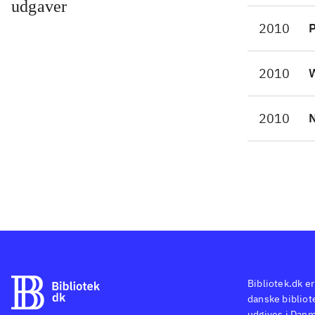
udgaver
og n
2010
P
figu
at k
2010
W
2010
N
Bibliotek.dk er
danske bibliote
udgives i Danm