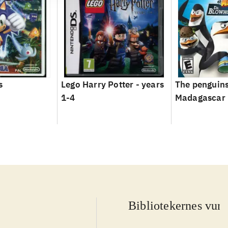
s
Lego Harry Potter - years
The penguins
1-4
Madagascar -
Blowhole ret
Bibliotekernes vurd