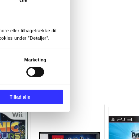
Om
dre eller tilbagetrække dit
okies under ”Detaljer”.
Marketing
Tillad alle