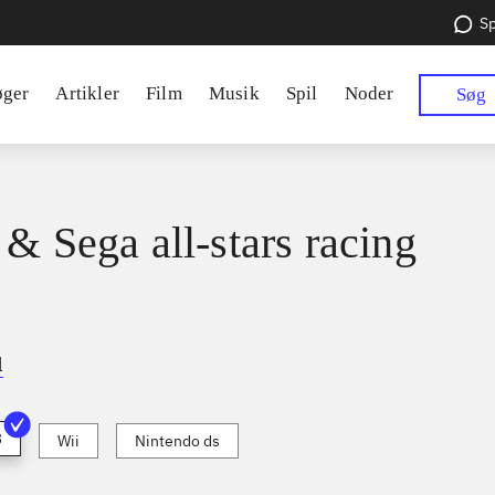
Sp
øger
Artikler
Film
Musik
Spil
Noder
Søg
 & Sega all-stars racing
l
3
Wii
Nintendo ds