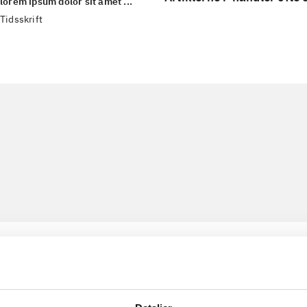
lorem ipsum dolor sit amet ...
Tidsskrift