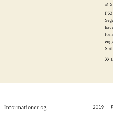
S
af
PS3,
Sega
have
forh
enge
Spil
med 
genn
fors
forh
(onl
Spil
spil
nemt
Informationer og
2019
P
Soni