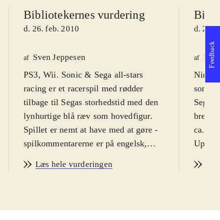
Bibliotekernes vurdering
Bibli
d. 26. feb. 2010
d. 26. 
Feedback
Sven Jeppesen
Finn
af
af
PS3, Wii. Sonic & Sega all-stars
Ninten
racing er et racerspil med rødder
som by
tilbage til Segas storhedstid med den
Sega-sp
lynhurtige blå ræv som hovedfigur.
bred sk
Spillet er nemt at have med at gøre -
ca. 8 å
spilkommentarerne er på engelsk,
Uprobl
men det vil nok ikke forhindre
Spillet
Læs hele vurderingen
Læs
racerspilsglade drenge i at
Det er
gennemføre banerne, selv uden
Kart", 
engelskkundskaber. PEGI'en er 7 - og
Hele s
jeg anbefaler det fra syv år
.
spil er