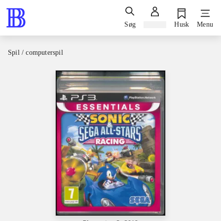
Søg
Log ind
Husk
Menu
Spil / computerspil