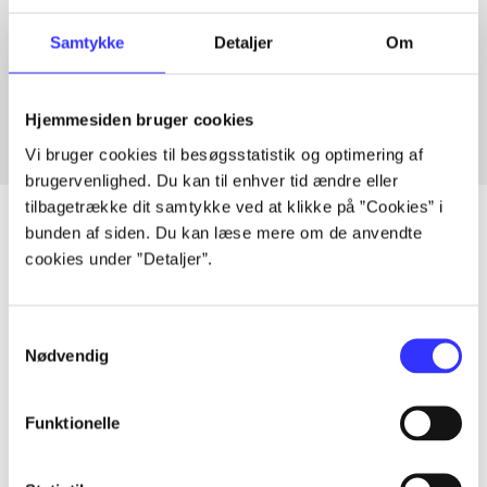
Artikler med samme emner
Samtykke
Detaljer
Om
Fra
Hjemmesiden bruger cookies
Vi bruger cookies til besøgsstatistik og optimering af
brugervenlighed. Du kan til enhver tid ændre eller
tilbagetrække dit samtykke ved at klikke på ”Cookies” i
bunden af siden. Du kan læse mere om de anvendte
cookies under ”Detaljer”.
Artikler
Alle registrerede artikler fordelt på udgivelser
Samtykkevalg
Nødvendig
...
Funktionelle
...