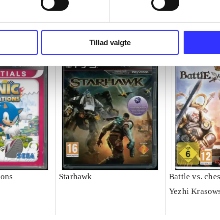
Tillad valgte
ions
Starhawk
Battle vs. che
Yezhi Krasow