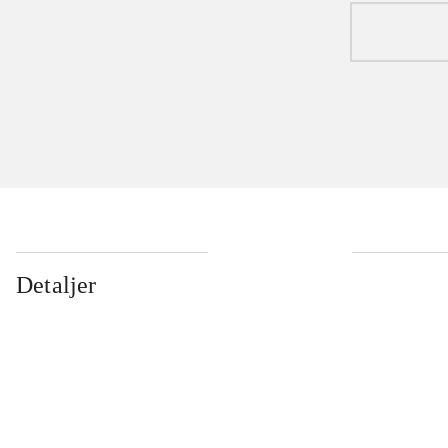
Detaljer
...
...
...
...