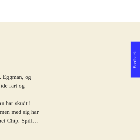
Feedback
Dr. Eggman, og
ide fart og
n har skudt i
, men med sig har
t Chip. Spillet
og indsamling af
let har fokus på