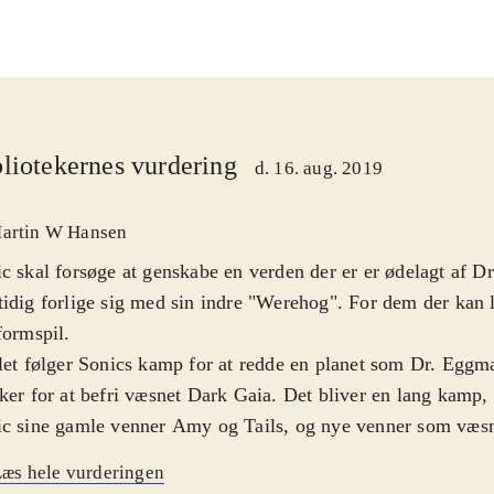
liotekernes vurdering
d. 16. aug. 2019
artin W Hansen
c skal forsøge at genskabe en verden der er er ødelagt af 
idig forlige sig med sin indre "Werehog". For dem der kan l
formspil
.
let følger Sonics kamp for at redde en planet som Dr. Eggma
ker for at befri væsnet Dark Gaia. Det bliver en lang kamp
c sine gamle venner Amy og Tails, og nye venner som væsne
elt op i 2 hoveddele: baner i dagslys som har fokus på fart 
æs hele vurderingen
e, og natbaner hvor Sonic får sin "Werehog"-form, hvor spil