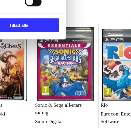
Tillad alle
ss
Sonic & Sega all-stars
Rio
racing
ski
Eurocom Ente
Sumo Digital
Software