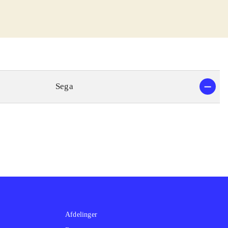
2008 til PS2
.
tigt, at det er
f spillet.
emføre. PEGI 7
mega drive
Sega
armt anbefales,
ultimate
e på Sega mega
 anbefales at
Afdelinger