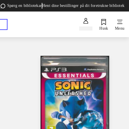
Spørg en bibliotekar
Hent dine bestillinger på dit foretrukne bibliotek
Log ind
Husk
Menu