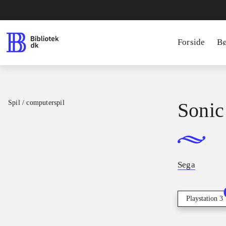
Forside
B
Spil / computerspil
Sonic
Sega
Playstation 3