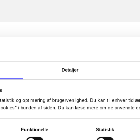
Detaljer
s
atistik og optimering af brugervenlighed. Du kan til enhver tid æn
ookies” i bunden af siden. Du kan læse mere om de anvendte co
Funktionelle
Statistik