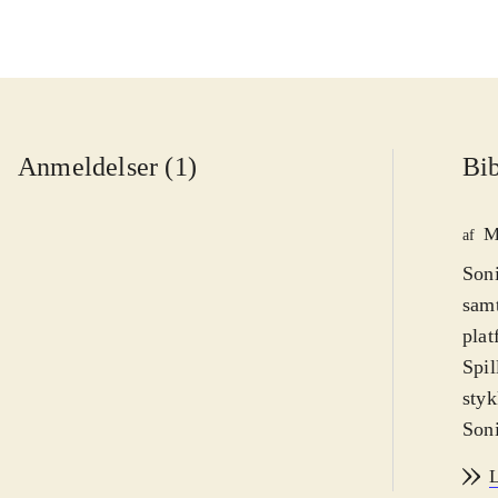
Anmeldelser (1)
Bib
M
af
Soni
samt
plat
Spil
styk
Soni
er d
L
ring