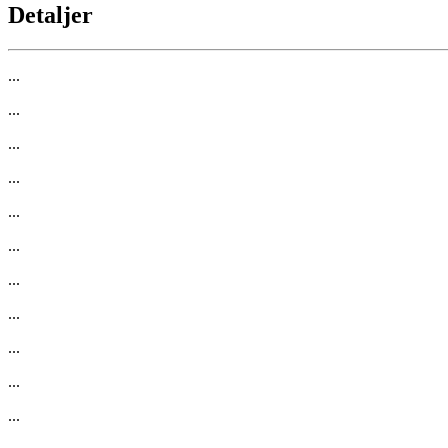
Detaljer
...
...
...
...
...
...
...
...
...
...
...