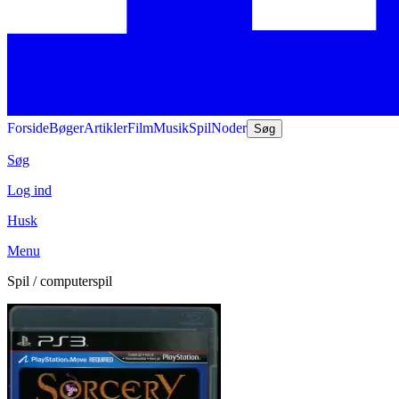
Forside
Bøger
Artikler
Film
Musik
Spil
Noder
Søg
Søg
Log ind
Husk
Menu
Spil / computerspil