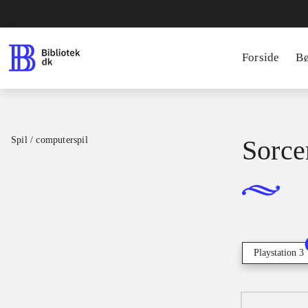
Forside
B
Spil / computerspil
Sorce
Playstation 3