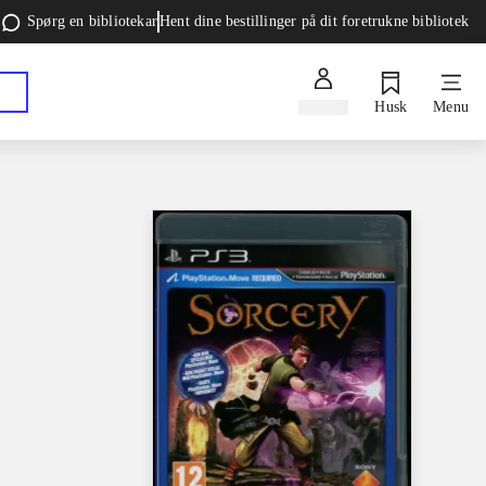
Spørg en bibliotekar
Hent dine bestillinger på dit foretrukne bibliotek
Log ind
Husk
Menu