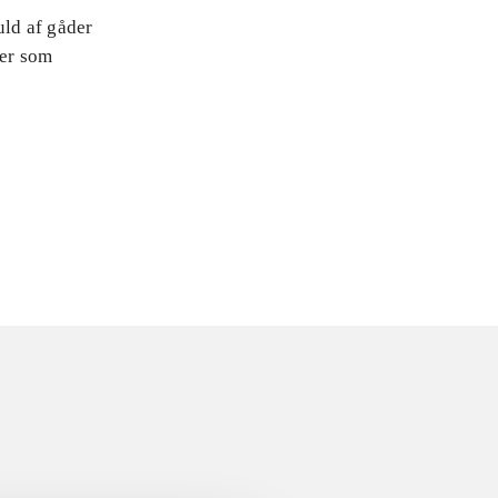
ld af gåder
ner som