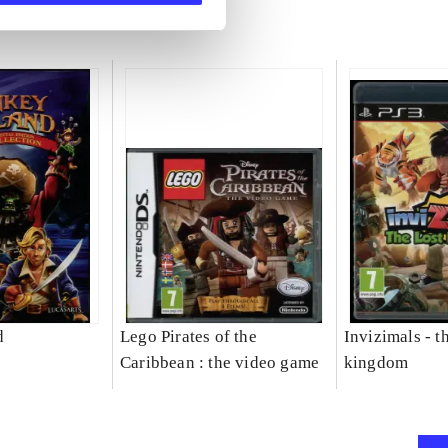
d
Lego Pirates of the
Invizimals - th
Caribbean : the video game
kingdom