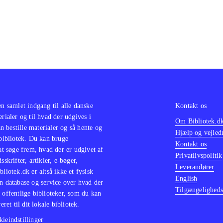
en samlet indgang til alle danske
Kontakt os
erialer og til hvad der udgives i
Om Bibliotek.d
 bestille materialer og så hente og
Hjælp og vejled
 bibliotek. Du kan bruge
Kontakt os
 at søge frem, hvad der er udgivet af
Privatlivspolitik
sskrifter, artikler, e-bøger,
Leverandører
bliotek.dk er altså ikke et fysisk
English
n database og service over hvad der
Tilgængeligheds
 offentlige biblioteker, som du kan
eret til dit lokale bibliotek.
ieindstillinger