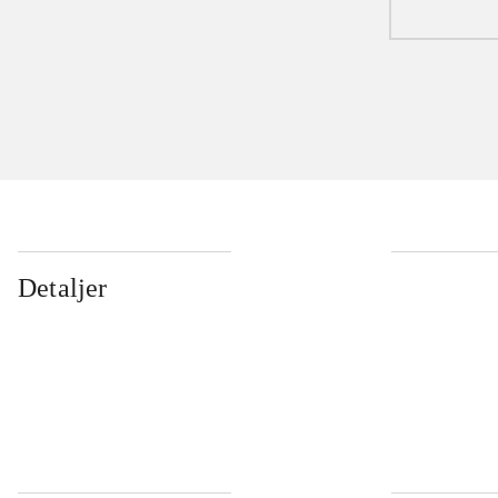
Detaljer
...
...
...
...