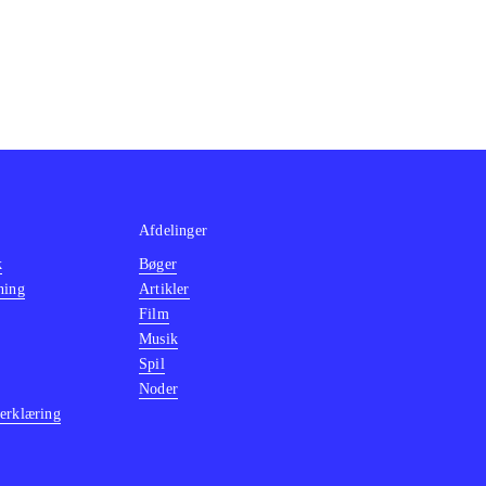
Afdelinger
k
Bøger
ning
Artikler
Film
Musik
Spil
Noder
erklæring