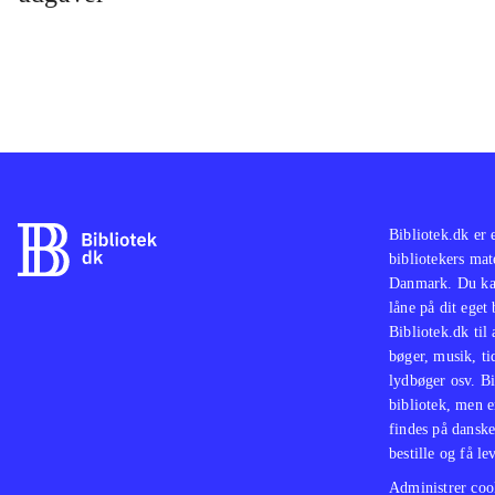
Bibliotek.dk er 
bibliotekers mat
Danmark. Du kan
låne på dit eget
Bibliotek.dk til
bøger, musik, tid
lydbøger osv. Bi
bibliotek, men e
findes på danske
bestille og få lev
Administrer cook