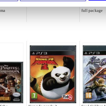
IV
Metro 2033
Saints row - th
ama
full package