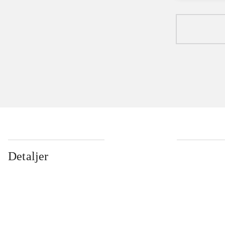
Detaljer
...
...
...
...