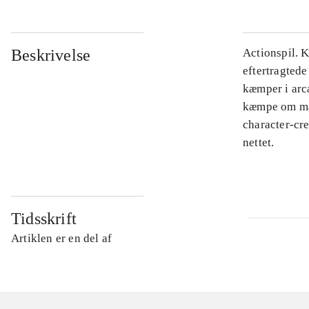
Beskrivelse
Actionspil. 
eftertragtede
kæmper i arca
kæmpe om man
character-cr
nettet.
Tidsskrift
Artiklen er en del af