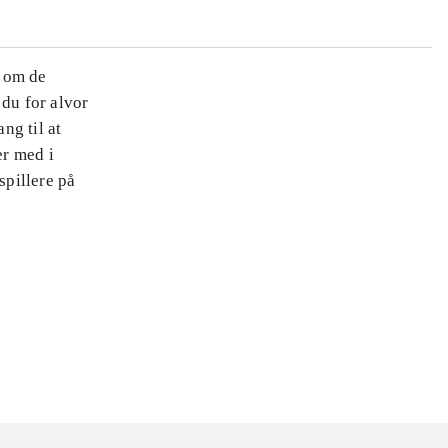
r om de
 du for alvor
ng til at
er med i
pillere på