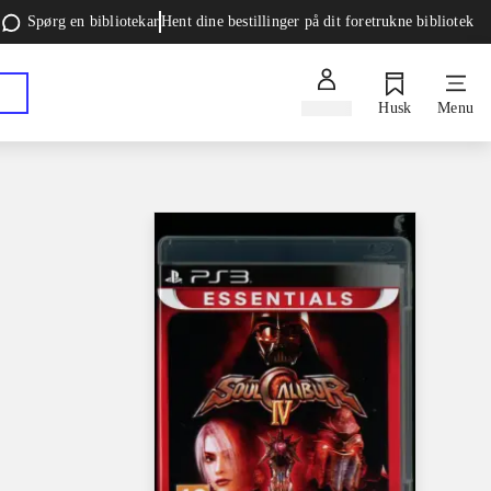
Spørg en bibliotekar
Hent dine bestillinger på dit foretrukne bibliotek
Log ind
Husk
Menu