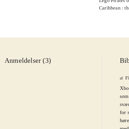
Lego Pirates o
Caribbean : t
Anmeldelser (3)
Bib
F
af
Xbox
som 
svæ
for 
høre
med 