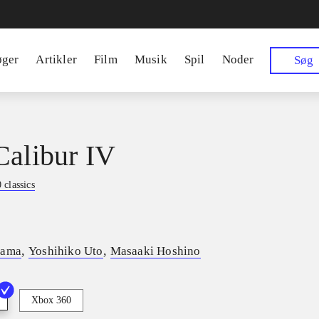
øger
Artikler
Film
Musik
Spil
Noder
Søg
Calibur IV
classics
,
,
yama
Yoshihiko Uto
Masaaki Hoshino
Xbox 360