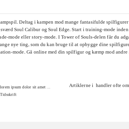
Kampspil. Deltag i kampen mod mange fantasifulde spilfigure
 sværd Soul Calibur og Soul Edge. Start i training-mode inden
de-mode eller story-mode. I Tower of Souls-delen får du adga
ge nye ting, som du kan bruge til at opbygge dine spilfigur
eation-mode. Gå online med din spilfigur og kæmp mod andre s
Artiklerne i
handler ofte om
lorem ipsum dolor sit amet ...
Tidsskrift