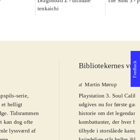
V
Dragonball Z - ultimate
The Sims 3 - p
tenkaichi
Feedback
Bibliotekernes vurd
Martin Mørup
af
pspils-serie,
Playstation 3. Soul Calibur
et helligt
udgives nu for første gang 
Edge. Tidsrammen
historie om det legendariske sværd Sou
et kan dog ofte
kombattanter, der hver ha
amle lyssværd af
tilbyde i storslåede kamp
rene
kvindelige står heller ikk