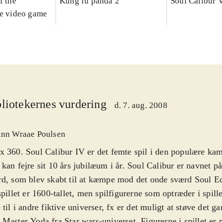
f the
Kung fu panda 2
Soul Calibur 
he video game
liotekernes vurdering
d. 7. aug. 2008
inn Wraae Poulsen
 360. Soul Calibur IV er det femte spil i den populære kam
kan fejre sit 10 års jubilæum i år. Soul Calibur er navnet på 
rd, som blev skabt til at kæmpe mod det onde sværd Soul 
spillet er 1600-tallet, men spilfigurerne som optræder i spill
 til i andre fiktive universer, fx er det muligt at støve det g
Master Yoda fra Star wars-universet. Figurerne i spillet er 