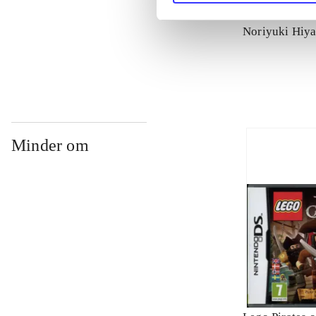
Soul Calibur 
Noriyuki Hiy
Minder om