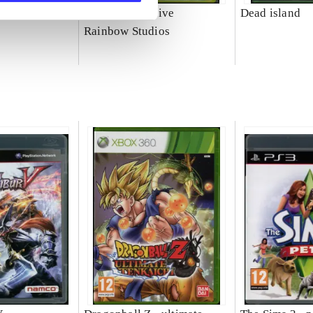
e third : the
MX vs. ATV alive
Dead island
Rainbow Studios