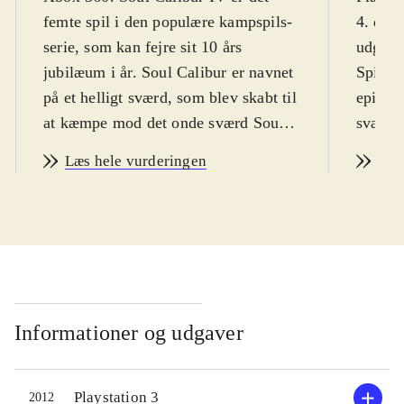
femte spil i den populære kampspils-
4. del 
serie, som kan fejre sit 10 års
udgives
jubilæum i år. Soul Calibur er navnet
Spillet
på et helligt sværd, som blev skabt til
episke 
at kæmpe mod det onde sværd Soul
sværd Soul 
Edge. Tidsrammen for spillet er
mellem
Læs hele vurderingen
Læs
1600-tallet, men spilfigurerne som
deres 
optræder i spillet kan dog ofte høre
personl
til i andre fiktive universer, fx er det
kampe.
muligt at støve det gamle lyssværd af
muskel
med Master Yoda fra Star wars-
heller 
universet. Figurerne i spillet er rene
angår. 
udstyrsstykker, som ville kunne
andre t
Informationer og udgaver
peppe enhver modeopvisning
Vader, 
gevaldigt op. Spillet byder på en lang
der all
Playstation 3
2012
række af spilmodes i høj kvalitet,
udforme