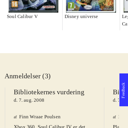
Soul Calibur V
Disney universe
Le
Ca
ga
Anmeldelser (3)
Feedback
Bibliotekernes vurdering
Bibli
d. 7. aug. 2008
d. 7. a
Finn Wraae Poulsen
Mar
af
af
Xbox 360. Soul Calibur IV er det
Playsta