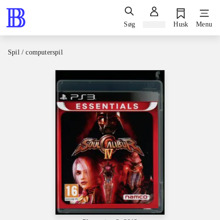
Søg
Log ind
Husk
Menu
Spil / computerspil