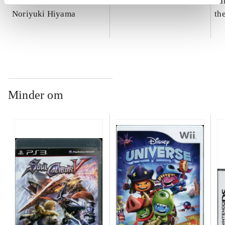
Soul Calibur IV
Metro 2033
Sai
Noriyuki Hiyama
th
Minder om