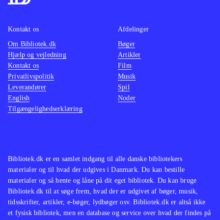
af de største styrker ved spillet.
særkla
Begyndere kan klare sig gennem de
variere
Kontakt os
Afdelinger
indledende baner med de meste
smag. D
Om Bibliotek.dk
Bøger
basale moves, mens der er meget
med sø
Hjælp og vejledning
Artikler
Kontakt os
potentiale for finpudsning og
Film
flodhes
Privatlivspolitik
Musik
udvikling for de mere garvede
og midd
Leverandører
Spil
spillere. Spillets grafik og lydside
IV er e
English
Noder
hører til helt i toppen af, hvad
der lig
Tilgængelighedserklæring
konsollen kan byde på lige nu. Alt i
seriens
alt er her tale om et af de bedste og
intens
mest særprægede kampspil på
fryd fo
Bibliotek.dk er en samlet indgang til alle danske bibliotekers
markedet, og det vil have bud til et
variere
materialer og til hvad der udgives i Danmark. Du kan bestille
stort publikum. Spillet har en PEGI-
og voks
materialer og så hente og låne på dit eget bibliotek. Du kan bruge
rating på 16+ med ikon for vold, men
PEGI: 
Bibliotek.dk til at søge frem, hvad der er udgivet af bøger, musik,
tidsskrifter, artikler, e-bøger, lydbøger osv. Bibliotek.dk er altså ikke
hele det fantasifulde og urealistiske
et fysisk bibliotek, men en database og service over hvad der findes på
spil-setup vil efter min mening fint