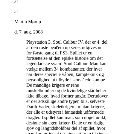
af
af
Martin Mørup
d. 7. aug. 2008
Playstation 3. Soul Calibur IV, der er 4. del
af den roste beat'em up serie, udgives nu
for første gang til PS3. Spillet er en
fortsættelse af den episke historie om det
legendariske sværd Soul Calibur. Man kan
vælge mellem 34 kombattanter, der hver
har deres specielle våben, kampteknik og
personlighed at tilbyde i storslåede kampe.
De mandlige krigere er rene
muskelbundter og de kvindelige står heller
ikke tilbage, hvad former angår. Derudover
er der adskillige andre typer, bl.a. selveste
Darth Vader, skeletkrigere, mutantkrigere,
der alle er udstyret i fantastisk udformede
dragter. I spillet kan man, som noget unikt,
designe sin egen kriger. Dette er en rigtig
sjov og langtidsholdbar del af spillet, hvor
man kan prøve at designe sig frem til sine