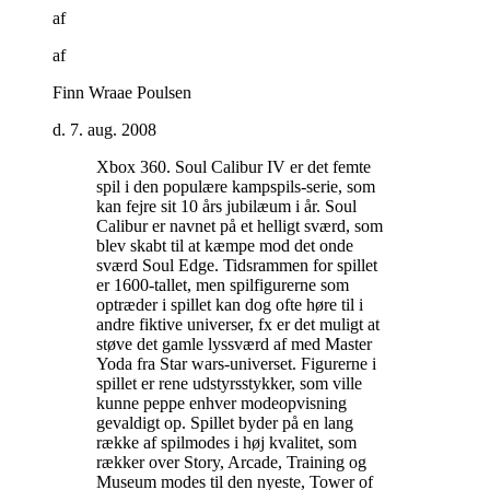
af
af
Finn Wraae Poulsen
d. 7. aug. 2008
Xbox 360. Soul Calibur IV er det femte
spil i den populære kampspils-serie, som
kan fejre sit 10 års jubilæum i år. Soul
Calibur er navnet på et helligt sværd, som
blev skabt til at kæmpe mod det onde
sværd Soul Edge. Tidsrammen for spillet
er 1600-tallet, men spilfigurerne som
optræder i spillet kan dog ofte høre til i
andre fiktive universer, fx er det muligt at
støve det gamle lyssværd af med Master
Yoda fra Star wars-universet. Figurerne i
spillet er rene udstyrsstykker, som ville
kunne peppe enhver modeopvisning
gevaldigt op. Spillet byder på en lang
række af spilmodes i høj kvalitet, som
rækker over Story, Arcade, Training og
Museum modes til den nyeste, Tower of