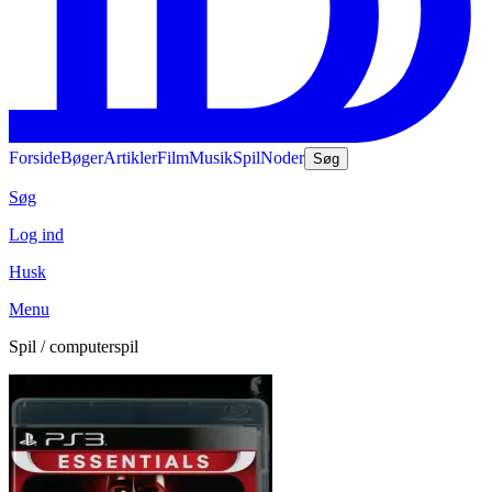
Forside
Bøger
Artikler
Film
Musik
Spil
Noder
Søg
Søg
Log ind
Husk
Menu
Spil / computerspil