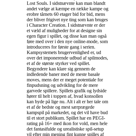
Lost Souls. I sidstnævnte kan man blandt
andet vælge at kæmpe en række kampe og
erobre tårnets 60 etager bid for bid, mens
der bliver frigivet nye ting som kan bruges
i Character Creation. I sidstnævnte er der
et væld af muligheder for at designe sin
egen figur i spillet, og disse kan man også
føre med over i den nye online-mode, som
introduceres for første gang i serien.
Kampsystemets brugervenlighed er, ud
over det imponerende udbud af spilmodes,
et af de største styrker ved spillet.
Begyndere kan klare sig gennem de
indledende baner med de meste basale
moves, mens der er meget potentiale for
finpudsning og udvikling for de mere
garvede spillere. Spillets grafik og lydside
hører til helt i toppen af, hvad konsollen
kan byde på lige nu. Alt i alt er her tale om
et af de bedste og mest særprægede
kampspil på markedet, og det vil have bud
til et stort publikum. Spillet har en PEGI-
rating på 16+ med ikon for vold, men hele
det fantasifulde og urealistiske spil-setup
vil efter min mening fint kunne spilles af