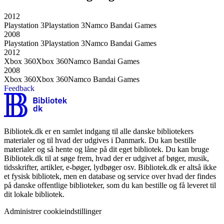
2012
Playstation 3
Playstation 3
Namco Bandai Games
2008
Playstation 3
Playstation 3
Namco Bandai Games
2012
Xbox 360
Xbox 360
Namco Bandai Games
2008
Xbox 360
Xbox 360
Namco Bandai Games
Feedback
Bibliotek.dk er en samlet indgang til alle danske bibliotekers
materialer og til hvad der udgives i Danmark. Du kan bestille
materialer og så hente og låne på dit eget bibliotek. Du kan bruge
Bibliotek.dk til at søge frem, hvad der er udgivet af bøger, musik,
tidsskrifter, artikler, e-bøger, lydbøger osv. Bibliotek.dk er altså ikke
et fysisk bibliotek, men en database og service over hvad der findes
på danske offentlige biblioteker, som du kan bestille og få leveret til
dit lokale bibliotek.
Administrer cookieindstillinger