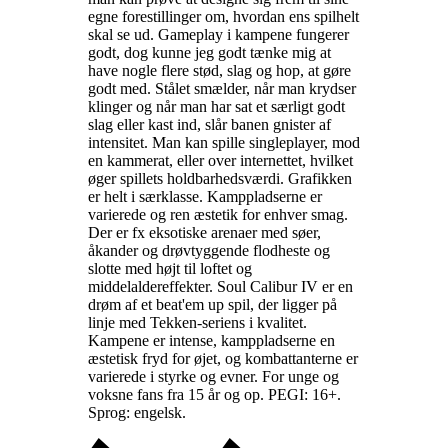
egne forestillinger om, hvordan ens spilhelt
skal se ud. Gameplay i kampene fungerer
godt, dog kunne jeg godt tænke mig at
have nogle flere stød, slag og hop, at gøre
godt med. Stålet smælder, når man krydser
klinger og når man har sat et særligt godt
slag eller kast ind, slår banen gnister af
intensitet. Man kan spille singleplayer, mod
en kammerat, eller over internettet, hvilket
øger spillets holdbarhedsværdi. Grafikken
er helt i særklasse. Kamppladserne er
varierede og ren æstetik for enhver smag.
Der er fx eksotiske arenaer med søer,
åkander og drøvtyggende flodheste og
slotte med højt til loftet og
middelaldereffekter. Soul Calibur IV er en
drøm af et beat'em up spil, der ligger på
linje med Tekken-seriens i kvalitet.
Kampene er intense, kamppladserne en
æstetisk fryd for øjet, og kombattanterne er
varierede i styrke og evner. For unge og
voksne fans fra 15 år og op. PEGI: 16+.
Sprog: engelsk
.