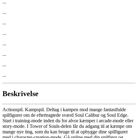
...
...
...
...
...
...
...
...
Beskrivelse
Actionspil. Kampspil. Deltag i kampen mod mange fantasifulde
spilfigurer om de eftertragtede sværd Soul Calibur og Soul Edge.
Start i training-mode inden du for alvor kæmper i arcade-mode eller
story-mode. I Tower of Souls-delen får du adgang til at kæmpe om
mange nye ting, som du kan bruge til at opbygge dine spilfigurer
med i character-creation-mode. Gå online med din spilfigur og