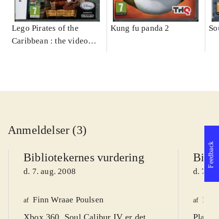
Lego Pirates of the
Kung fu panda 2
So
Caribbean : the video
game
Anmeldelser (3)
Feedback
Bibliotekernes vurdering
Bibli
d. 7. aug. 2008
d. 7. a
Finn Wraae Poulsen
Mar
af
af
Xbox 360. Soul Calibur IV er det
Playsta