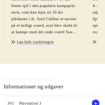
femte spil i den populære kampspils-
4. del 
serie, som kan fejre sit 10 års
udgives
jubilæum i år. Soul Calibur er navnet
Spillet
på et helligt sværd, som blev skabt til
episke 
at kæmpe mod det onde sværd Soul
sværd Soul 
Edge. Tidsrammen for spillet er
mellem
Læs hele vurderingen
Læs
1600-tallet, men spilfigurerne som
deres 
optræder i spillet kan dog ofte høre
personl
til i andre fiktive universer, fx er det
kampe.
muligt at støve det gamle lyssværd af
muskel
med Master Yoda fra Star wars-
heller 
universet. Figurerne i spillet er rene
angår. 
udstyrsstykker, som ville kunne
andre t
Informationer og udgaver
peppe enhver modeopvisning
Vader, 
gevaldigt op. Spillet byder på en lang
der all
Playstation 3
2012
række af spilmodes i høj kvalitet,
udforme