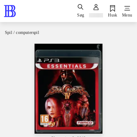
Søg
Log ind
Husk
Menu
Spil / computerspil