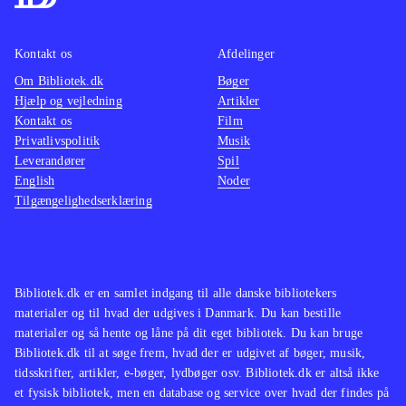
af de største styrker ved spillet.
særkla
Begyndere kan klare sig gennem de
variere
Kontakt os
Afdelinger
indledende baner med de meste
smag. D
Om Bibliotek.dk
Bøger
basale moves, mens der er meget
med sø
Hjælp og vejledning
Artikler
Kontakt os
potentiale for finpudsning og
Film
flodhes
Privatlivspolitik
Musik
udvikling for de mere garvede
og midd
Leverandører
Spil
spillere. Spillets grafik og lydside
IV er e
English
Noder
hører til helt i toppen af, hvad
der lig
Tilgængelighedserklæring
konsollen kan byde på lige nu. Alt i
seriens
alt er her tale om et af de bedste og
intens
mest særprægede kampspil på
fryd fo
Bibliotek.dk er en samlet indgang til alle danske bibliotekers
markedet, og det vil have bud til et
variere
materialer og til hvad der udgives i Danmark. Du kan bestille
stort publikum. Spillet har en PEGI-
og voks
materialer og så hente og låne på dit eget bibliotek. Du kan bruge
rating på 16+ med ikon for vold, men
PEGI: 
Bibliotek.dk til at søge frem, hvad der er udgivet af bøger, musik,
tidsskrifter, artikler, e-bøger, lydbøger osv. Bibliotek.dk er altså ikke
hele det fantasifulde og urealistiske
et fysisk bibliotek, men en database og service over hvad der findes på
spil-setup vil efter min mening fint