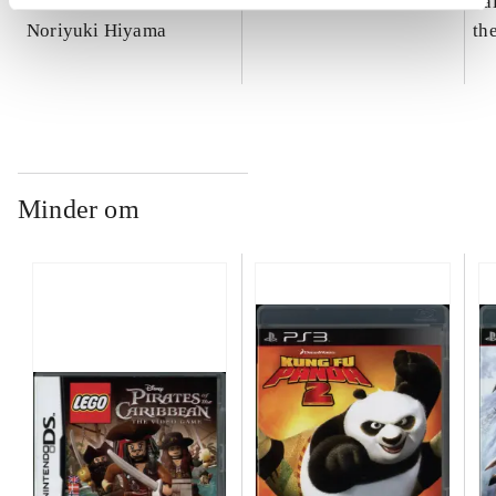
Soul Calibur IV
Metro 2033
Sai
Noriyuki Hiyama
th
Minder om