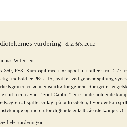
liotekernes vurdering
d. 2. feb. 2012
homas W Jensen
 360, PS3. Kampspil med stor appel til spillere fra 12 år, 
eligt indhold er PEGI 16, hvilket ved gennemspilning synes 
hedsgraden er gennemsnitlig for genren. Sproget er engels
e spil med navnet "Soul Calibur" er et underholdende kamp
dvægten af spillet er lagt på onlinedelen, hvor der kan spil
listekampe og mere uforpligtende enkeltstående kampe. Off
les Arcade - hvor man kæmper mod 6 modstandere på tid - V
æs hele vurderingen
kan kæmpe mod CPU'en eller two-player. Mest interessant 