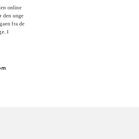
ten online
er den unge
agaen fra de
e. I
 om