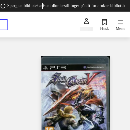
Spørg en bibliotekar
Hent dine bestillinger på dit foretrukne bibliotek
Log ind
Husk
Menu