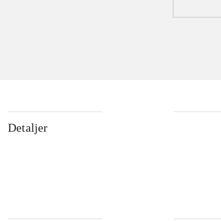
Detaljer
...
...
...
...