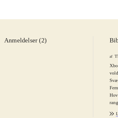
Anmeldelser (2)
Bib
T
af
Xbox
vold
Svær
Femt
Hove
rang
spil
L
man 