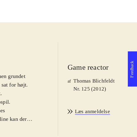
Feedback
Game reactor
men grundet
Thomas Blichfeldt
af
sat for højt.
Nr. 125 (2012)
k
.
spil.
les
Læs anmeldelse
line kan der
s battle - hvor
i