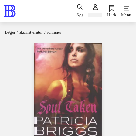
Søg
Log ind
Husk
Menu
Bøger / skønlitteratur / romaner