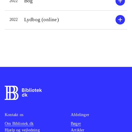
Bog
2022
Lydbog (online)
2022
Kontakt os
Afdelinger
Om Bibliotek.dk
Bøger
Hjælp og vejledning
Artikler