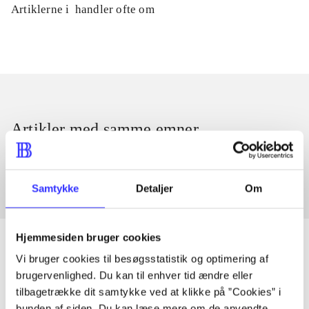
Artiklerne i
handler ofte om
Artikler med samme emner
Fra
Samtykke
Detaljer
Om
Hjemmesiden bruger cookies
Vi bruger cookies til besøgsstatistik og optimering af
brugervenlighed. Du kan til enhver tid ændre eller
Artikler
tilbagetrække dit samtykke ved at klikke på ”Cookies” i
Alle registrerede artikler fordelt på udgivelser
bunden af siden. Du kan læse mere om de anvendte