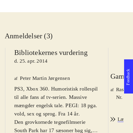
Anmeldelser (3)
Bibliotekernes vurdering
d. 25. apr. 2014
Feedback
Game r
Peter Martin Jørgensen
af
PS3, Xbox 360. Humoristisk rollespil
Rasmus
af
til alle fans af tv-serien. Massive
Nr. 142
mængder engelsk tale. PEGI: 18 pga.
vold, sex og sprog. Fra 14 år
.
Læs an
Den grovkornede tegnefilmserie
South Park har 17 sæsoner bag sig,