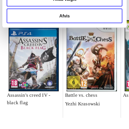
Minder om
Afvis
Assassin's creed IV -
Battle vs. chess
As
black flag
Yezhi Krasowski