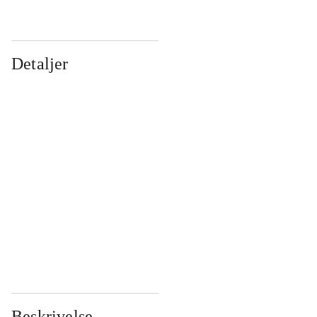
Detaljer
...
...
...
...
...
...
...
...
...
...
...
...
Beskrivelse