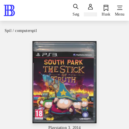
Søg
Log ind
Husk
Menu
Spil / computerspil
Playstation 3, 2014