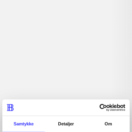
lorem ipsum dolor sit amet ...
Tidsskrift
Artiklerne i
handler ofte om
Artikler med samme emner
Fra
Samtykke
Detaljer
Om