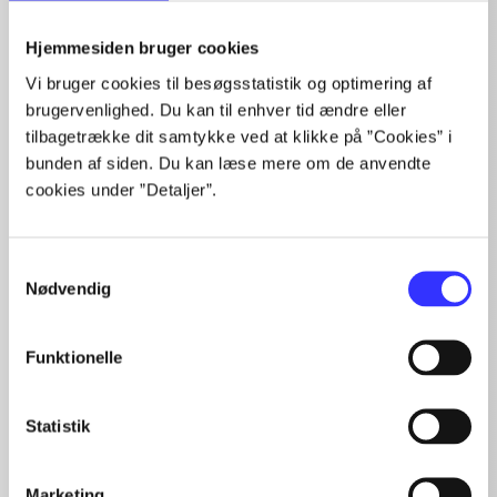
Artikler
Hjemmesiden bruger cookies
Alle registrerede artikler fordelt på udgivelser
Vi bruger cookies til besøgsstatistik og optimering af
...
brugervenlighed. Du kan til enhver tid ændre eller
...
tilbagetrække dit samtykke ved at klikke på ”Cookies” i
...
bunden af siden. Du kan læse mere om de anvendte
...
cookies under ”Detaljer”.
...
Samtykkevalg
Nødvendig
Minder om
Funktionelle
Statistik
Marketing