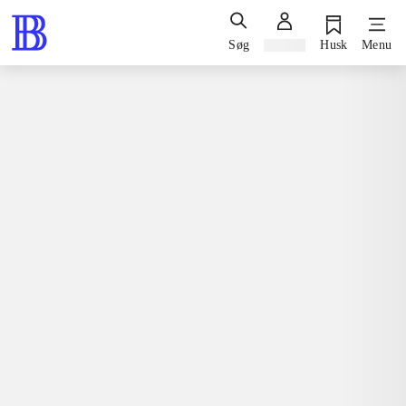
Søg
Log ind
Husk
Menu
Spil / computerspil
Playstation 3, 2014
South Park - the stick of truth