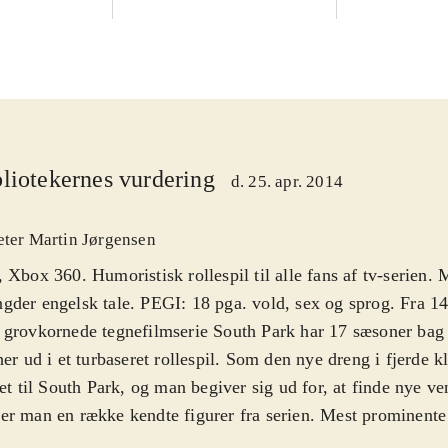
liotekernes vurdering
d. 25. apr. 2014
eter Martin Jørgensen
 Xbox 360. Humoristisk rollespil til alle fans af tv-serien. 
der engelsk tale. PEGI: 18 pga. vold, sex og sprog. Fra 14
grovkornede tegnefilmserie South Park har 17 sæsoner bag 
her ud i et turbaseret rollespil. Som den nye dreng i fjerde 
tet til South Park, og man begiver sig ud for, at finde nye ve
r man en række kendte figurer fra serien. Mest prominente 
man og Kenny, men der er masser af andre kendte ansigter. L