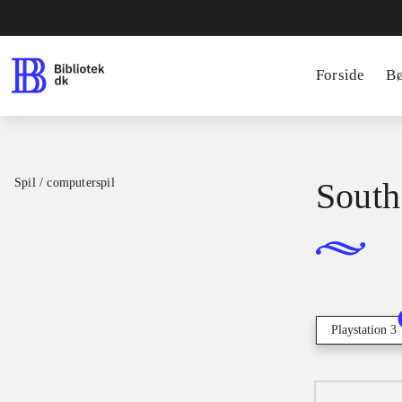
Forside
B
Spil / computerspil
South 
Playstation 3