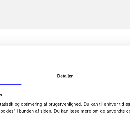
Detaljer
s
atistik og optimering af brugervenlighed. Du kan til enhver tid æn
ookies” i bunden af siden. Du kan læse mere om de anvendte co