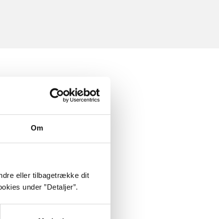
Om
dre eller tilbagetrække dit
okies under ”Detaljer”.