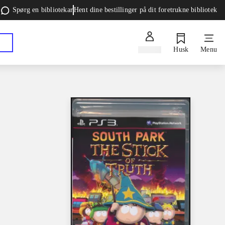
Spørg en bibliotekar
Hent dine bestillinger på dit foretrukne bibliotek
Log ind
Husk
Menu