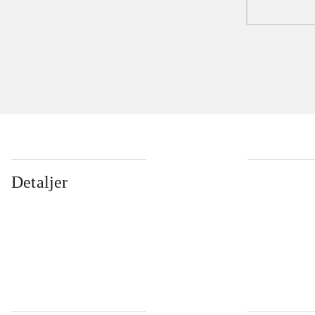
Detaljer
...
...
...
...