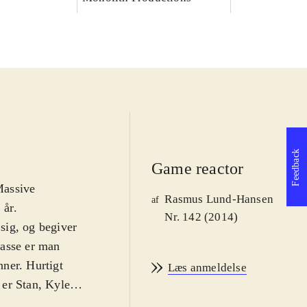
Feedback
Game reactor
Massive
Rasmus Lund-Hansen
af
 år
.
Nr. 142 (2014)
sig, og begiver
klasse er man
nner. Hurtigt
Læs anmeldelse
er Stan, Kyle,
ive-rollespil er