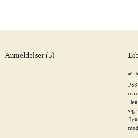
Anmeldelser (3)
Bib
P
af
PS3,
mæng
Den 
sig 
flyt
møde
Cart