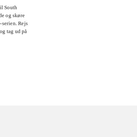
til South
nde og skøre
-serien. Rejs
 og tag ud på