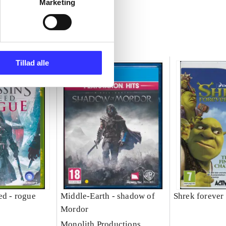
Marketing
Tillad alle
ed - rogue
Middle-Earth - shadow of
Shrek forever 
Mordor
Monolith Productions