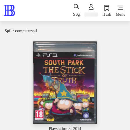
Søg
Log ind
Husk
Menu
Spil / computerspil
Playstation 3, 2014