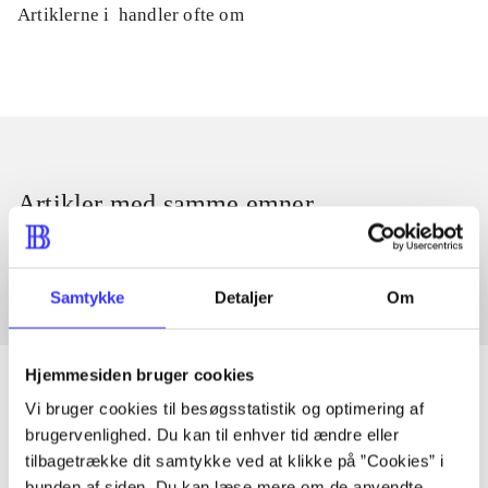
Artiklerne i
handler ofte om
Artikler med samme emner
Fra
Samtykke
Detaljer
Om
Hjemmesiden bruger cookies
Vi bruger cookies til besøgsstatistik og optimering af
brugervenlighed. Du kan til enhver tid ændre eller
Artikler
tilbagetrække dit samtykke ved at klikke på ”Cookies” i
Alle registrerede artikler fordelt på udgivelser
bunden af siden. Du kan læse mere om de anvendte