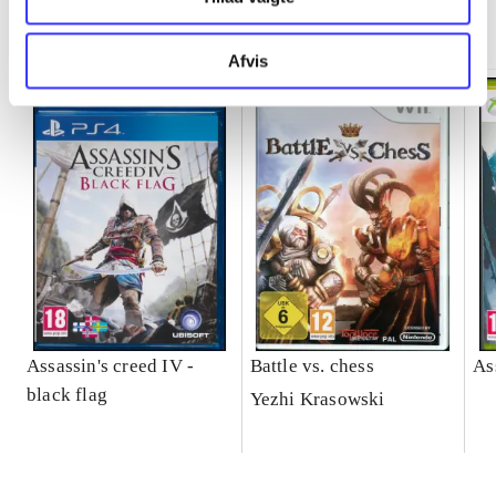
Minder om
Afvis
Assassin's creed IV -
Battle vs. chess
As
black flag
Yezhi Krasowski