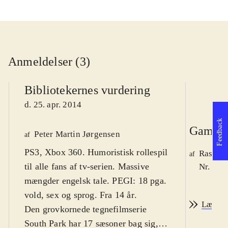
Anmeldelser (3)
Bibliotekernes vurdering
d. 25. apr. 2014
Feedback
Game r
Peter Martin Jørgensen
af
PS3, Xbox 360. Humoristisk rollespil
Rasmus
af
til alle fans af tv-serien. Massive
Nr. 142
mængder engelsk tale. PEGI: 18 pga.
vold, sex og sprog. Fra 14 år
.
Læs an
Den grovkornede tegnefilmserie
South Park har 17 sæsoner bag sig,