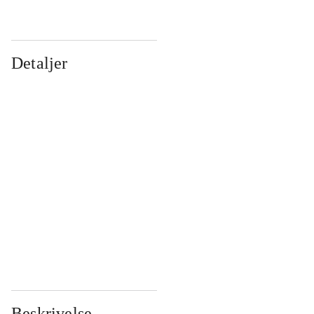
Detaljer
...
...
...
...
...
...
...
...
...
...
...
...
Beskrivelse