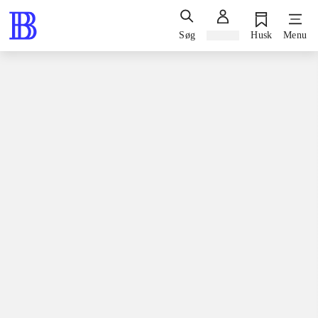
Søg
Log ind
Husk
Menu
Spil / computerspil
Playstation 3, 2014
South Park - the stick of truth