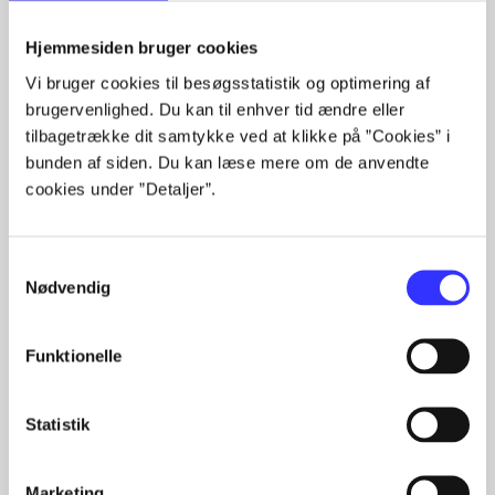
Artikler
Hjemmesiden bruger cookies
Alle registrerede artikler fordelt på udgivelser
Vi bruger cookies til besøgsstatistik og optimering af
...
brugervenlighed. Du kan til enhver tid ændre eller
...
tilbagetrække dit samtykke ved at klikke på ”Cookies” i
...
bunden af siden. Du kan læse mere om de anvendte
...
cookies under ”Detaljer”.
...
Samtykkevalg
Nødvendig
Minder om
Funktionelle
Statistik
Marketing