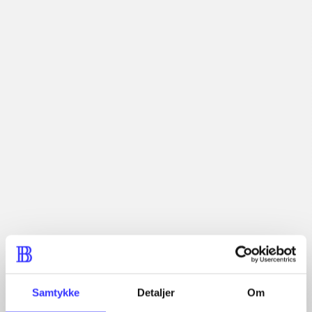
lorem ipsum dolor sit amet ...
Tidsskrift
Artiklerne i
handler ofte om
Artikler med samme emner
Fra
Samtykke
Detaljer
Om