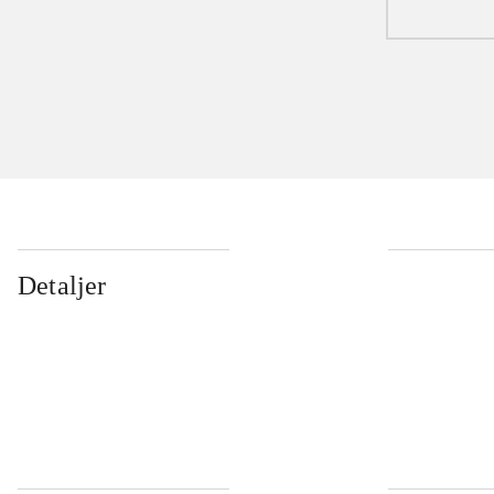
Detaljer
...
...
...
...