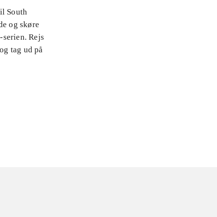
til South
nde og skøre
-serien. Rejs
 og tag ud på