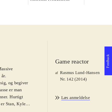
Feedback
Game reactor
Massive
Rasmus Lund-Hansen
af
 år
.
Nr. 142 (2014)
sig, og begiver
klasse er man
nner. Hurtigt
Læs anmeldelse
er Stan, Kyle,
ive-rollespil er