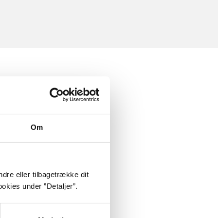
Om
dre eller tilbagetrække dit
okies under ”Detaljer”.