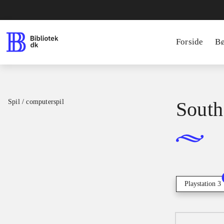
Forside
B
Spil / computerspil
South 
Playstation 3