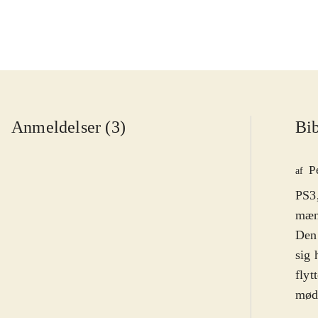
Anmeldelser (3)
Bib
P
af
PS3,
mæng
Den 
sig 
flyt
møde
Cart