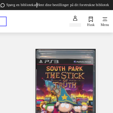
Spørg en bibliotekar
Hent dine bestillinger på dit foretrukne bibliotek
Log ind
Husk
Menu