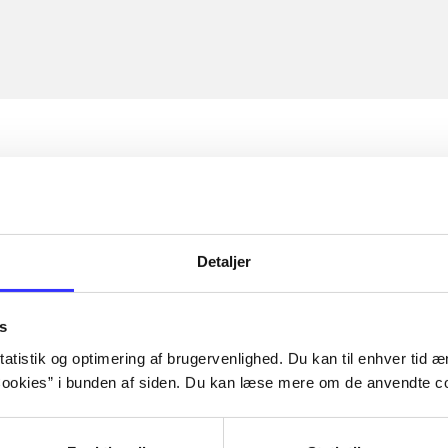
Detaljer
s
atistik og optimering af brugervenlighed. Du kan til enhver tid æn
ookies” i bunden af siden. Du kan læse mere om de anvendte co