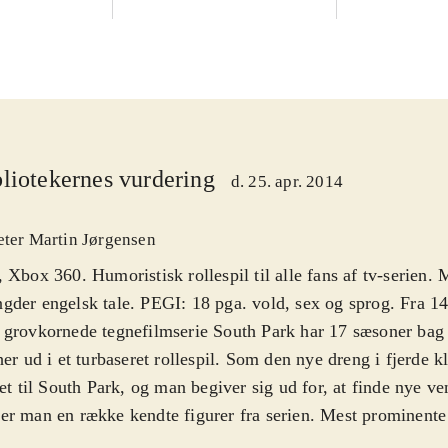
liotekernes vurdering
d. 25. apr. 2014
eter Martin Jørgensen
 Xbox 360. Humoristisk rollespil til alle fans af tv-serien. 
der engelsk tale. PEGI: 18 pga. vold, sex og sprog. Fra 14
grovkornede tegnefilmserie South Park har 17 sæsoner bag 
her ud i et turbaseret rollespil. Som den nye dreng i fjerde 
tet til South Park, og man begiver sig ud for, at finde nye ve
r man en række kendte figurer fra serien. Mest prominente 
man og Kenny, men der er masser af andre kendte ansigter. L