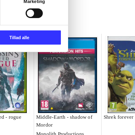
Marketing
Tillad alle
ed - rogue
Middle-Earth - shadow of
Shrek forever 
Mordor
Monolith Productions