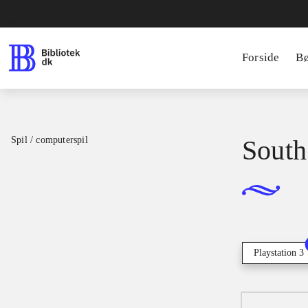
Forside
B
Spil / computerspil
South 
Playstation 3