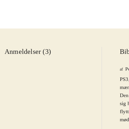
Anmeldelser (3)
Bib
P
af
PS3,
mæng
Den 
sig 
flyt
møde
Cart