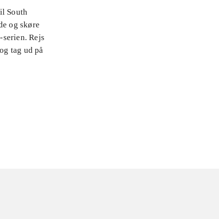
til South
nde og skøre
-serien. Rejs
 og tag ud på