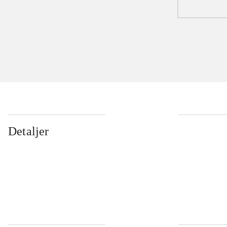
Detaljer
...
...
...
...