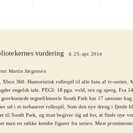
liotekernes vurdering
d. 25. apr. 2014
eter Martin Jørgensen
 Xbox 360. Humoristisk rollespil til alle fans af tv-serien. 
der engelsk tale. PEGI: 18 pga. vold, sex og sprog. Fra 14
grovkornede tegnefilmserie South Park har 17 sæsoner bag 
her ud i et turbaseret rollespil. Som den nye dreng i fjerde 
tet til South Park, og man begiver sig ud for, at finde nye ve
r man en række kendte figurer fra serien. Mest prominente 
man og Kenny, men der er masser af andre kendte ansigter. L