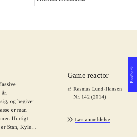
Feedback
Game reactor
Massive
Rasmus Lund-Hansen
af
 år
.
Nr. 142 (2014)
sig, og begiver
klasse er man
nner. Hurtigt
Læs anmeldelse
er Stan, Kyle,
ive-rollespil er