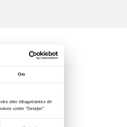
Om
dre eller tilbagetrække dit
okies under ”Detaljer”.