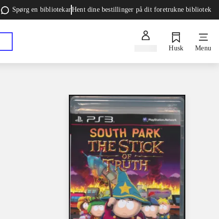
Spørg en bibliotekar
Hent dine bestillinger på dit foretrukne bibliotek
Log ind
Husk
Menu