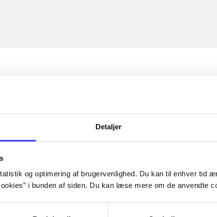
Detaljer
s
atistik og optimering af brugervenlighed. Du kan til enhver tid æn
ookies” i bunden af siden. Du kan læse mere om de anvendte co