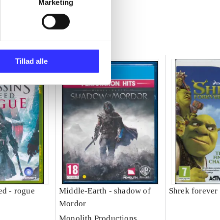
Marketing
Tillad alle
ed - rogue
Middle-Earth - shadow of
Shrek forever 
Mordor
Monolith Productions