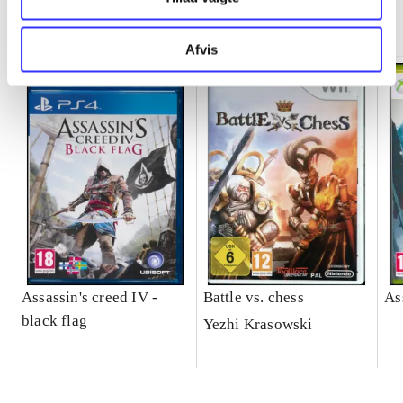
Minder om
Afvis
Assassin's creed IV -
Battle vs. chess
As
black flag
Yezhi Krasowski