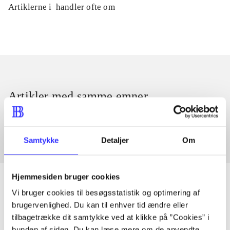
Artiklerne i
handler ofte om
Artikler med samme emner
Fra
Samtykke
Detaljer
Om
Hjemmesiden bruger cookies
Vi bruger cookies til besøgsstatistik og optimering af
brugervenlighed. Du kan til enhver tid ændre eller
Artikler
tilbagetrække dit samtykke ved at klikke på ”Cookies” i
Alle registrerede artikler fordelt på udgivelser
bunden af siden. Du kan læse mere om de anvendte