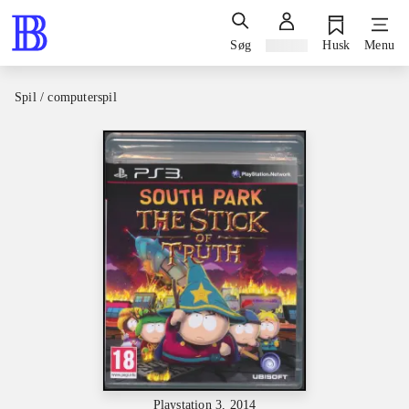
Søg
Log ind
Husk
Menu
Spil / computerspil
Playstation 3, 2014