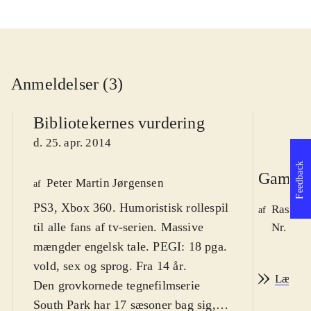
Anmeldelser (3)
Bibliotekernes vurdering
d. 25. apr. 2014
Feedback
Game r
Peter Martin Jørgensen
af
PS3, Xbox 360. Humoristisk rollespil
Rasmus
af
til alle fans af tv-serien. Massive
Nr. 142
mængder engelsk tale. PEGI: 18 pga.
vold, sex og sprog. Fra 14 år
.
Læs an
Den grovkornede tegnefilmserie
South Park har 17 sæsoner bag sig,