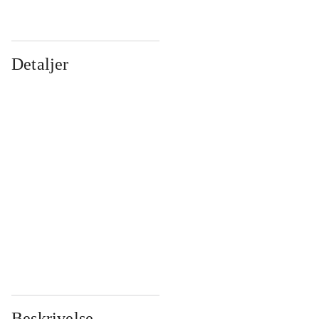
Detaljer
...
...
...
...
...
...
...
...
...
...
...
...
Beskrivelse