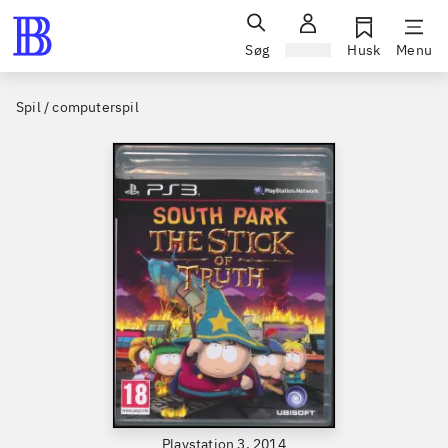
Søg
Log ind
Husk
Menu
Spil / computerspil
Playstation 3, 2014