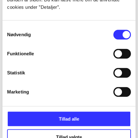
Alle registrerede artikler fordelt på udgivelser
cookies under ”Detaljer”.
...
Samtykkevalg
Nødvendig
...
Funktionelle
...
Statistik
...
Marketing
...
Tillad alle
Tillad valgte