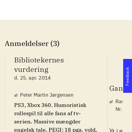
Anmeldelser (3)
Bibliotekernes
vurdering
Feedback
d. 25. apr. 2014
Game 
Peter Martin Jørgensen
af
Rasmu
af
PS3, Xbox 360. Humoristisk
Nr. 14
rollespil til alle fans af tv-
serien. Massive mængder
engelsk tale. PEGI: 18 pga. vold,
Læs a