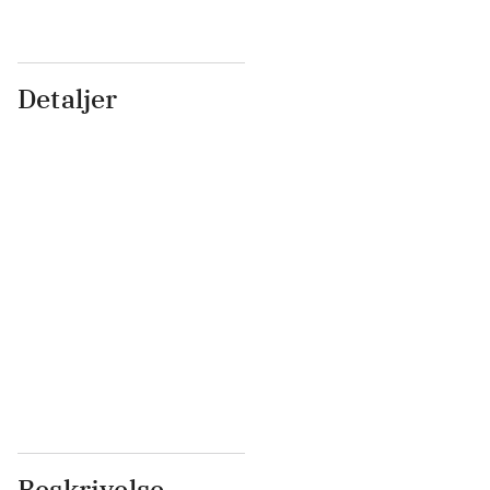
Detaljer
...
...
...
...
...
...
...
...
...
...
...
...
Beskrivelse