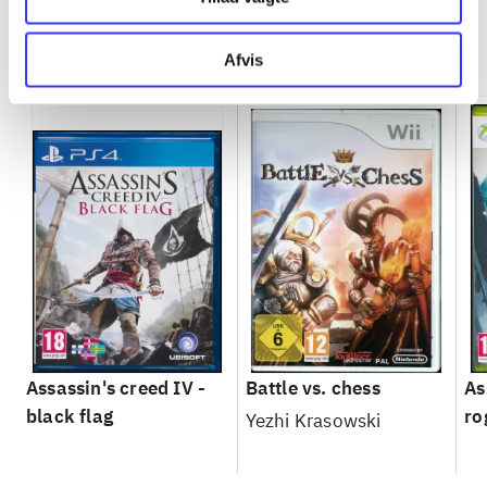
Minder om
Afvis
Assassin's creed IV -
Battle vs. chess
As
black flag
ro
Yezhi Krasowski