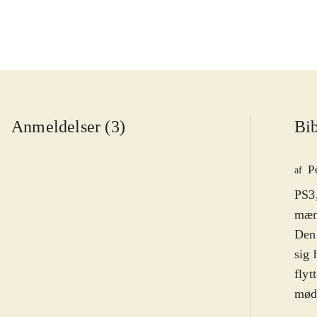
Anmeldelser (3)
Bib
P
af
PS3,
mæng
Den 
sig 
flyt
møde
Cart