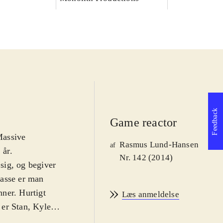
Feedback
Game reactor
Massive
Rasmus Lund-Hansen
af
 år
.
Nr. 142 (2014)
sig, og begiver
klasse er man
nner. Hurtigt
Læs anmeldelse
er Stan, Kyle,
ive-rollespil er