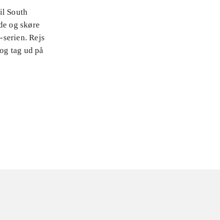
til South
nde og skøre
-serien. Rejs
 og tag ud på