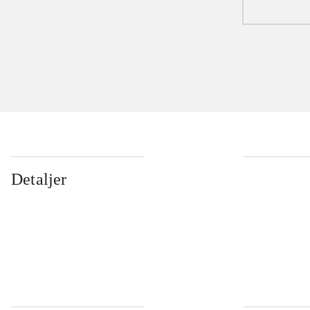
Detaljer
...
...
...
...