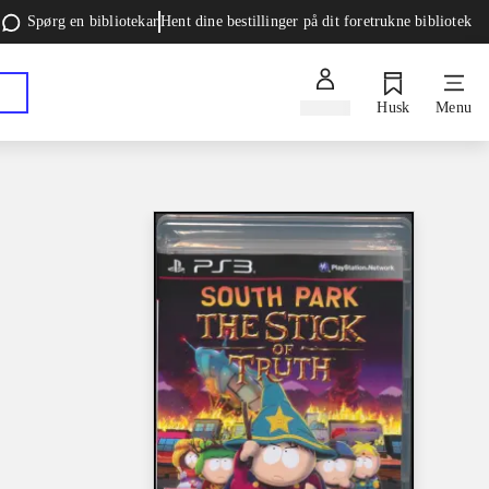
Spørg en bibliotekar
Hent dine bestillinger på dit foretrukne bibliotek
Log ind
Husk
Menu