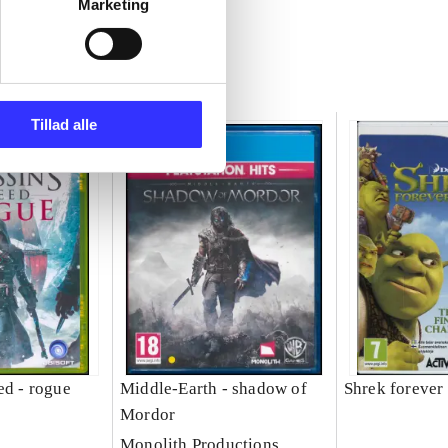
Marketing
Tillad alle
ed - rogue
Middle-Earth - shadow of
Shrek forever 
Mordor
Monolith Productions