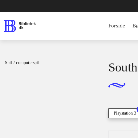
Forside
B
Spil / computerspil
South 
Playstation 3