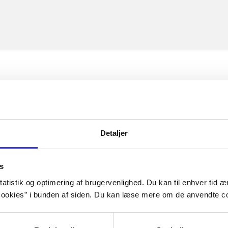
Detaljer
s
atistik og optimering af brugervenlighed. Du kan til enhver tid æn
ookies” i bunden af siden. Du kan læse mere om de anvendte co