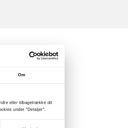
Om
dre eller tilbagetrække dit
okies under ”Detaljer”.