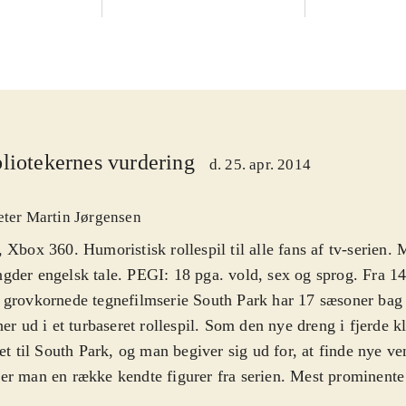
liotekernes vurdering
d. 25. apr. 2014
eter Martin Jørgensen
 Xbox 360. Humoristisk rollespil til alle fans af tv-serien. 
der engelsk tale. PEGI: 18 pga. vold, sex og sprog. Fra 14
grovkornede tegnefilmserie South Park har 17 sæsoner bag 
her ud i et turbaseret rollespil. Som den nye dreng i fjerde 
tet til South Park, og man begiver sig ud for, at finde nye ve
r man en række kendte figurer fra serien. Mest prominente 
man og Kenny, men der er masser af andre kendte ansigter. L