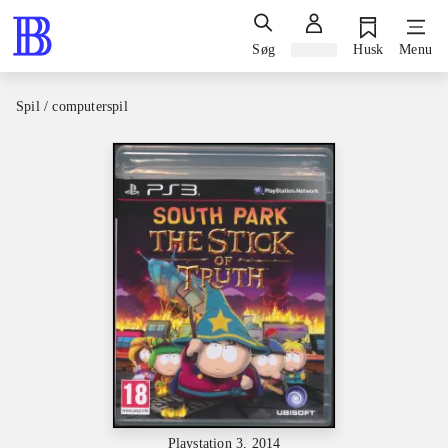
Søg
Log ind
Husk
Menu
Spil / computerspil
Playstation 3, 2014