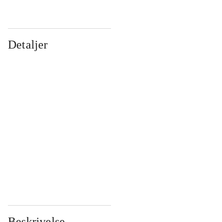
Detaljer
...
...
...
...
...
...
...
...
...
...
...
...
Beskrivelse