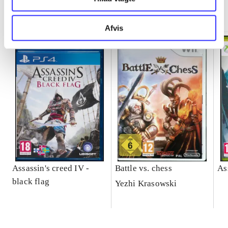
Minder om
Afvis
Assassin's creed IV -
Battle vs. chess
As
black flag
Yezhi Krasowski