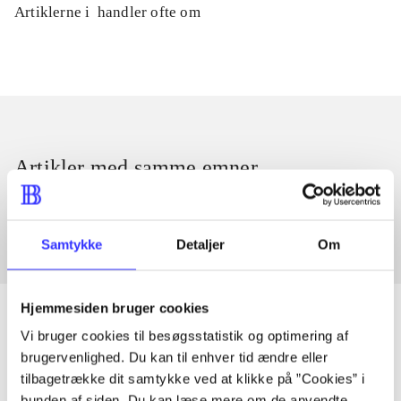
Artiklerne i
handler ofte om
Artikler med samme emner
Fra
Samtykke
Detaljer
Om
Hjemmesiden bruger cookies
Vi bruger cookies til besøgsstatistik og optimering af
brugervenlighed. Du kan til enhver tid ændre eller
Artikler
tilbagetrække dit samtykke ved at klikke på ”Cookies” i
Alle registrerede artikler fordelt på udgivelser
bunden af siden. Du kan læse mere om de anvendte