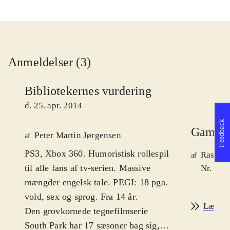
Anmeldelser (3)
Bibliotekernes vurdering
d. 25. apr. 2014
Feedback
Game r
Peter Martin Jørgensen
af
PS3, Xbox 360. Humoristisk rollespil
Rasmus
af
til alle fans af tv-serien. Massive
Nr. 142
mængder engelsk tale. PEGI: 18 pga.
vold, sex og sprog. Fra 14 år
.
Læs an
Den grovkornede tegnefilmserie
South Park har 17 sæsoner bag sig,