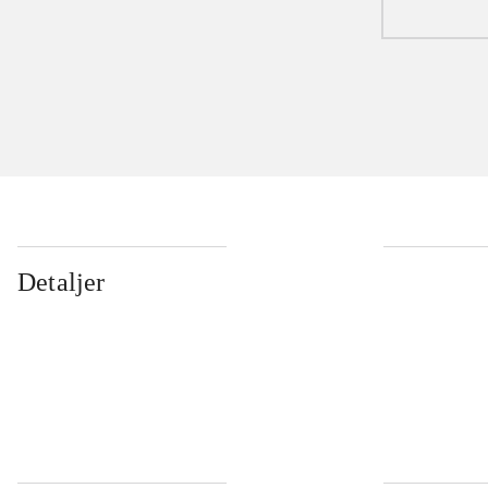
Detaljer
...
...
...
...