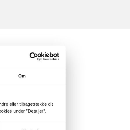
Om
dre eller tilbagetrække dit
okies under ”Detaljer”.