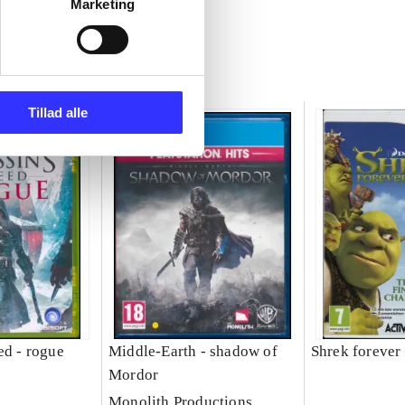
Marketing
Tillad alle
ed - rogue
Middle-Earth - shadow of
Shrek forever 
Mordor
Monolith Productions