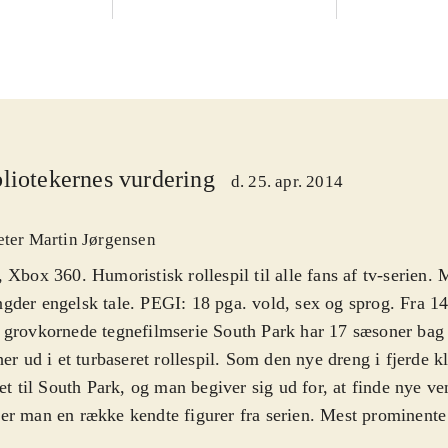
liotekernes vurdering
d. 25. apr. 2014
eter Martin Jørgensen
 Xbox 360. Humoristisk rollespil til alle fans af tv-serien. 
der engelsk tale. PEGI: 18 pga. vold, sex og sprog. Fra 14
grovkornede tegnefilmserie South Park har 17 sæsoner bag 
her ud i et turbaseret rollespil. Som den nye dreng i fjerde 
tet til South Park, og man begiver sig ud for, at finde nye ve
r man en række kendte figurer fra serien. Mest prominente 
man og Kenny, men der er masser af andre kendte ansigter. L