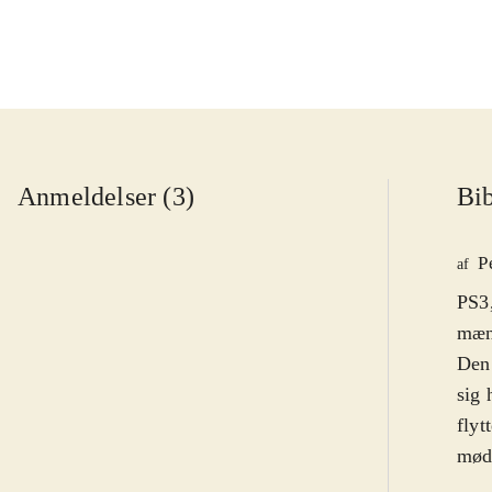
Anmeldelser (3)
Bib
P
af
PS3,
mæng
Den 
sig 
flyt
møde
Cart