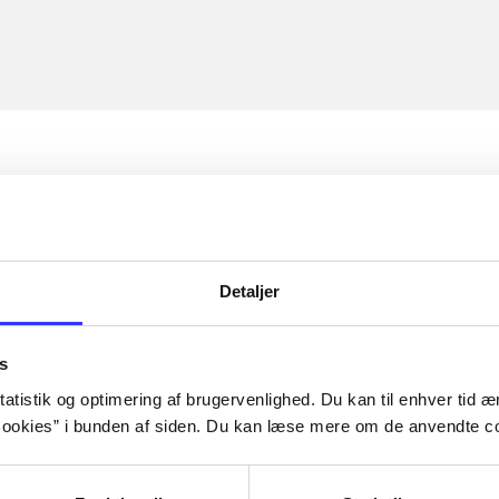
Detaljer
s
atistik og optimering af brugervenlighed. Du kan til enhver tid æn
ookies” i bunden af siden. Du kan læse mere om de anvendte co