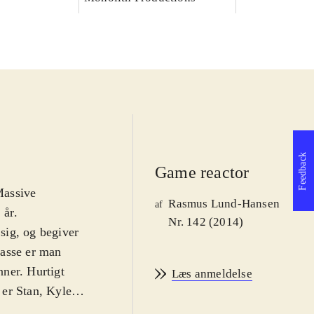
Feedback
Game reactor
Massive
Rasmus Lund-Hansen
af
 år
.
Nr. 142 (2014)
sig, og begiver
klasse er man
nner. Hurtigt
Læs anmeldelse
er Stan, Kyle,
ive-rollespil er