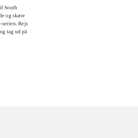
til South
nde og skøre
-serien. Rejs
 og tag ud på