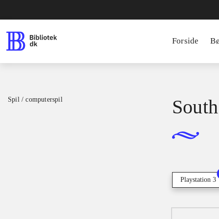
Forside
B
Spil / computerspil
South 
Playstation 3