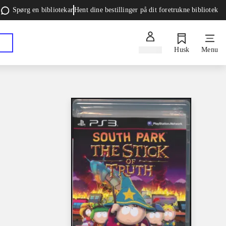
Spørg en bibliotekar
Hent dine bestillinger på dit foretrukne bibliotek
Log ind
Husk
Menu