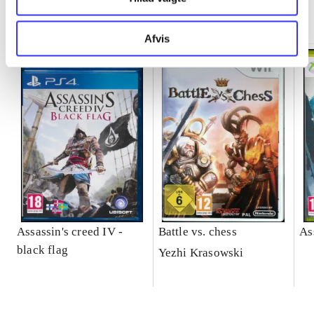
Minder om
Afvis
Assassin's creed IV -
Battle vs. chess
As
black flag
Yezhi Krasowski