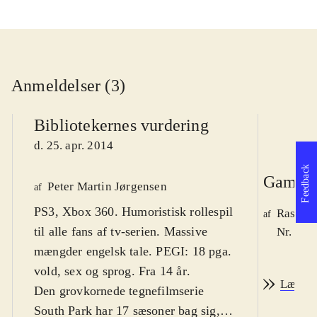
Anmeldelser (3)
Bibliotekernes vurdering
d. 25. apr. 2014
Feedback
Game r
Peter Martin Jørgensen
af
PS3, Xbox 360. Humoristisk rollespil
Rasmus
af
til alle fans af tv-serien. Massive
Nr. 142
mængder engelsk tale. PEGI: 18 pga.
vold, sex og sprog. Fra 14 år
.
Læs an
Den grovkornede tegnefilmserie
South Park har 17 sæsoner bag sig,