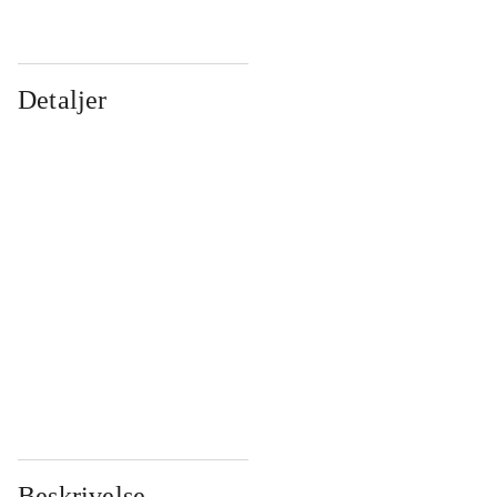
Detaljer
...
...
...
...
...
...
...
...
...
...
...
...
Beskrivelse