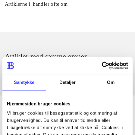
Artiklerne i
handler ofte om
Artikler med samme emner
Fra
Samtykke
Detaljer
Om
Hjemmesiden bruger cookies
Vi bruger cookies til besøgsstatistik og optimering af
brugervenlighed. Du kan til enhver tid ændre eller
Artikler
tilbagetrække dit samtykke ved at klikke på ”Cookies” i
Alle registrerede artikler fordelt på udgivelser
bunden af siden. Du kan læse mere om de anvendte