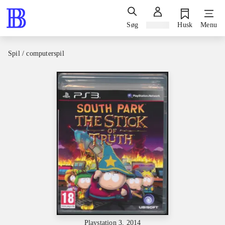
Søg
Log ind
Husk
Menu
Spil / computerspil
Playstation 3, 2014