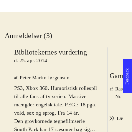
Anmeldelser (3)
Bibliotekernes vurdering
d. 25. apr. 2014
Feedback
Game r
Peter Martin Jørgensen
af
PS3, Xbox 360. Humoristisk rollespil
Rasmus
af
til alle fans af tv-serien. Massive
Nr. 142
mængder engelsk tale. PEGI: 18 pga.
vold, sex og sprog. Fra 14 år
.
Læs an
Den grovkornede tegnefilmserie
South Park har 17 sæsoner bag sig,