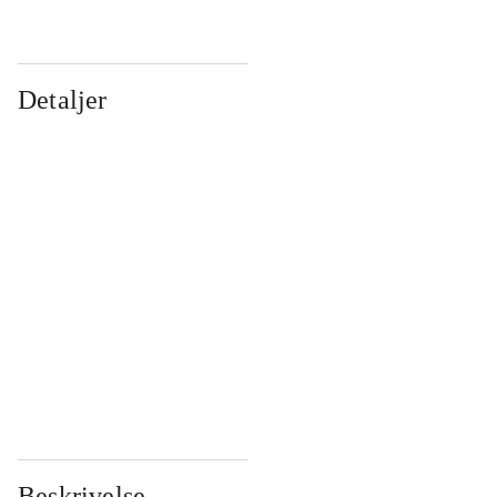
Detaljer
...
...
...
...
...
...
...
...
...
...
...
...
Beskrivelse