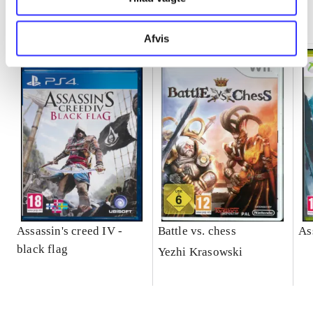
Minder om
Afvis
Assassin's creed IV -
Battle vs. chess
As
black flag
Yezhi Krasowski