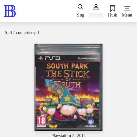
Søg
Log ind
Husk
Menu
Spil / computerspil
Playstation 3, 2014