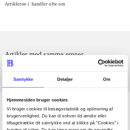
Artiklerne i
handler ofte om
Artikler med samme emner
Fra
Samtykke
Detaljer
Om
Hjemmesiden bruger cookies
Vi bruger cookies til besøgsstatistik og optimering af
brugervenlighed. Du kan til enhver tid ændre eller
Artikler
tilbagetrække dit samtykke ved at klikke på ”Cookies” i
Alle registrerede artikler fordelt på udgivelser
bunden af siden. Du kan læse mere om de anvendte