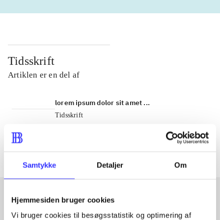
Tidsskrift
Artiklen er en del af
lorem ipsum dolor sit amet ...
Tidsskrift
Artiklerne i
handler ofte om
Samtykke
Detaljer
Om
Hjemmesiden bruger cookies
Artikler med samme emner
Vi bruger cookies til besøgsstatistik og optimering af