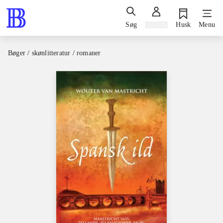
Søg
Log ind
Husk
Menu
Bøger / skønlitteratur / romaner