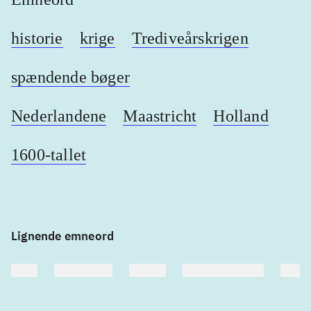
historie
krige
Trediveårskrigen
spændende bøger
Nederlandene
Maastricht
Holland
1600-tallet
Lignende emneord
heste
børnebøger
ridning
hestesygdomme
vokal