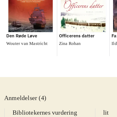
Den Røde Løve
Officerens datter
Fa
Wouter van Mastricht
Zina Rohan
Il
Anmeldelser (4)
Bibliotekernes vurdering
litte