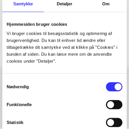
Samtykke
Detaljer
Om
Artiklen er en del af
lorem ipsum dolor sit amet ...
Hjemmesiden bruger cookies
Tidsskrift
Vi bruger cookies til besøgsstatistik og optimering af
brugervenlighed. Du kan til enhver tid ændre eller
Artiklerne i
handler ofte om
tilbagetrække dit samtykke ved at klikke på ”Cookies” i
bunden af siden. Du kan læse mere om de anvendte
cookies under ”Detaljer”.
Samtykkevalg
Nødvendig
Artikler med samme emner
Fra
Funktionelle
Statistik