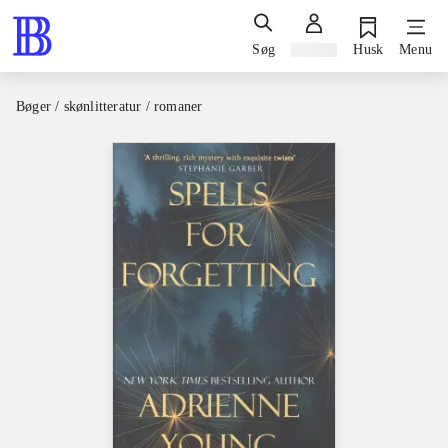
Søg
Log ind
Husk
Menu
Bøger / skønlitteratur / romaner