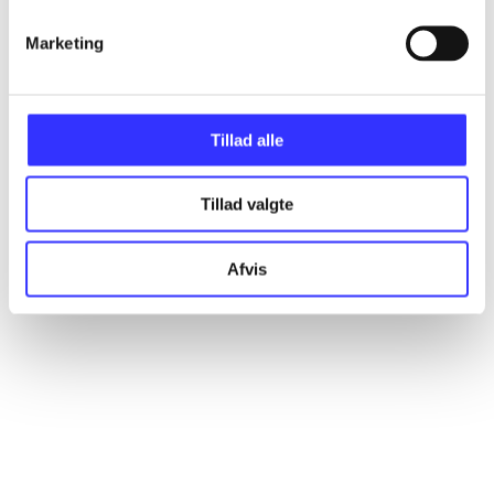
Marketing
Artikler
Alle registrerede artikler fordelt på udgivelser
Tillad alle
...
Tillad valgte
Afvis
...
...
...
...