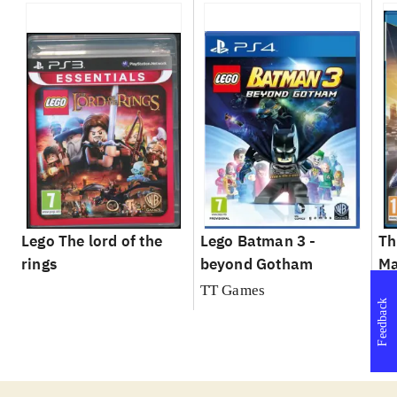
Lego The lord of the
Lego Batman 3 -
Th
rings
beyond Gotham
M
TT Games
Feedback