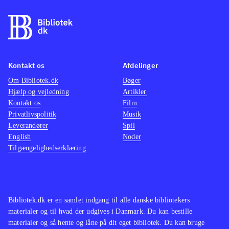
hopperi med hans net. Kampene er
simple tastetryk og da meget af
spillet foregår i bygninger er brugen
af hans net nedtonet til små hop fra
faste steder og mere fri brug giver
Kontakt os
Afdelinger
store problemer. Spillet består
Om Bibliotek.dk
Bøger
Hjælp og vejledning
Artikler
primært af kampene og indsamling af
Kontakt os
Film
forskellige bonusser. Grafikken i
Privatlivspolitik
Musik
mellemsekvenserne er flot og
Leverandører
Spil
atmosfærisk, men kedelig i resten af
English
Noder
Tilgængelighedserklæring
spillet. God lydside. Styringen er lidt
stiv især pga. kameraføringen og på
trods af at spillet er meget lineært, så
mister man hurtigt overblikket over
Bibliotek.dk er en samlet indgang til alle danske bibliotekers
hvad der er frem og tilbage
.
materialer og til hvad der udgives i Danmark. Du kan bestille
Af andre titler med Spiderman kan
materialer og så hente og låne på dit eget bibliotek. Du kan bruge