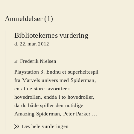
Anmeldelser (1)
Bibliotekernes vurdering
d. 22. mar. 2012
Frederik Nielsen
af
Playstation 3. Endnu et superheltespil
fra Marvels univers med Spiderman,
en af de store favoritter i
hovedrollen, endda i to hovedroller,
da du både spiller den nutidige
Amazing Spiderman, Peter Parker og
Miguel O'Hara, Spiderman i år 2099.
Læs hele vurderingen
PEGI: 12 med ikoner for sprog og