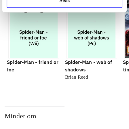
Afvis
Spider-Man - friend or
Spider-Man - web of
Sp
foe
shadows
ti
Brian Reed
Minder om