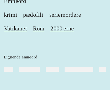
Emneord
krimi
pædofili
seriemordere
Vatikanet
Rom
2000'erne
Lignende emneord
heste
børnebøger
ridning
hestesygdomme
vokal