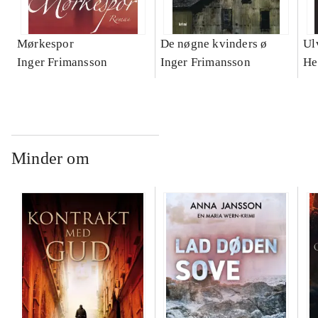
Mørkespor
De nøgne kvinders ø
Ul
Inger Frimansson
Inger Frimansson
He
Minder om