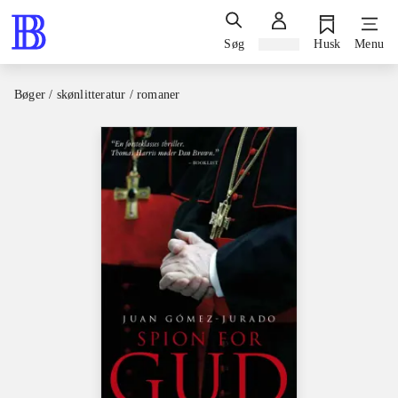
Søg
Log ind
Husk
Menu
Bøger / skønlitteratur / romaner