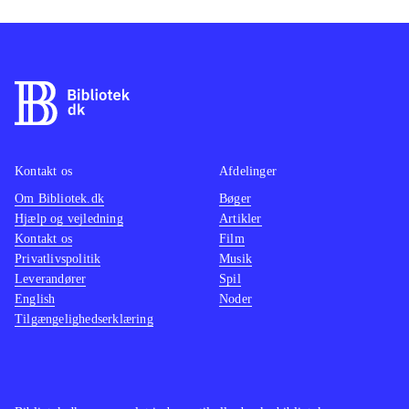
elskere af Da Vinci mysteriet
.
Kontakt os
Afdelinger
Om Bibliotek.dk
Bøger
Hjælp og vejledning
Artikler
Kontakt os
Film
Privatlivspolitik
Musik
Leverandører
Spil
English
Noder
Tilgængelighedserklæring