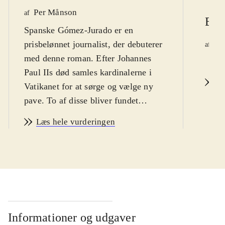
Per Månson
af
Ber
Spanske Gómez-Jurado er en
prisbelønnet journalist, der debuterer
Ge
af
d.
med denne roman. Efter Johannes
Paul IIs død samles kardinalerne i
L
Vatikanet for at sørge og vælge ny
pave. To af disse bliver fundet
myrdet på bestialsk vis, og den
Læs hele vurderingen
romerske politiinspektør Paola
Dicanti, der er ekspert i
seriemordere, får opgaven at løse
sagen diskret sammen med
kommissær Dante fra Vatikanets
politikorps. En amerikansk præst,
Anthony Fowler, der har en fortid i
Informationer og udgaver