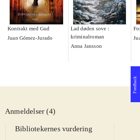
Kontrakt med Gud
Lad døden sove :
Fo
kriminalroman
Juan Gómez-Jurado
Ju
Anna Jansson
Feedback
Anmeldelser (4)
Bibliotekernes vurdering