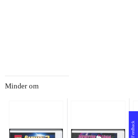
...
...
Minder om
Feedback