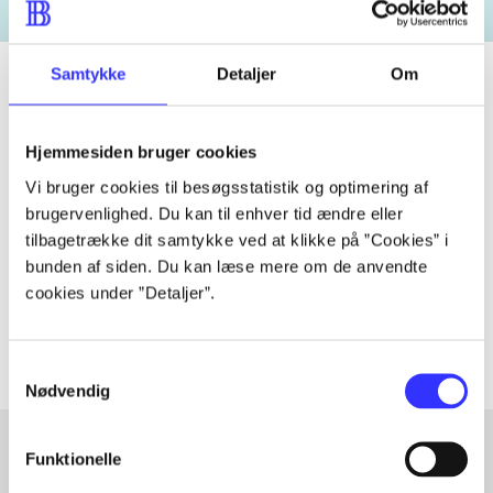
Samtykke
Detaljer
Om
Tidsskrift
Hjemmesiden bruger cookies
Artiklen er en del af
Vi bruger cookies til besøgsstatistik og optimering af
brugervenlighed. Du kan til enhver tid ændre eller
tilbagetrække dit samtykke ved at klikke på ”Cookies” i
lorem ipsum dolor sit amet ...
bunden af siden. Du kan læse mere om de anvendte
Tidsskrift
cookies under ”Detaljer”.
Artiklerne i
handler ofte om
Samtykkevalg
Nødvendig
Funktionelle