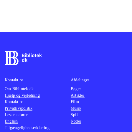
Kontakt os
Afdelinger
Om Bibliotek.dk
Bøger
Hjælp og vejledning
Artikler
Kontakt os
Film
Privatlivspolitik
Musik
Leverandører
Spil
English
Noder
Tilgængelighedserklæring