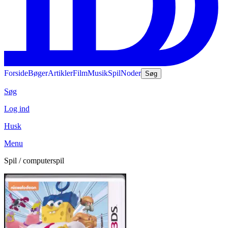
Forside
Bøger
Artikler
Film
Musik
Spil
Noder
Søg
Søg
Log ind
Husk
Menu
Spil / computerspil