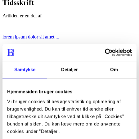
Tidsskrift
Artiklen er en del af
lorem ipsum dolor sit amet ...
Tidsskrift
Artiklerne i
handler ofte om
Samtykke
Detaljer
Om
Artikler med samme emner
Fra
Hjemmesiden bruger cookies
Vi bruger cookies til besøgsstatistik og optimering af
Artikler
brugervenlighed. Du kan til enhver tid ændre eller
Alle registrerede artikler fordelt på udgivelser
tilbagetrække dit samtykke ved at klikke på ”Cookies” i
bunden af siden. Du kan læse mere om de anvendte
...
cookies under ”Detaljer”.
...