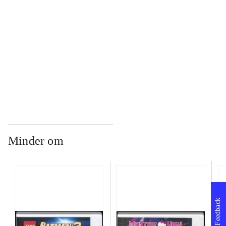
...
...
Minder om
Feedback