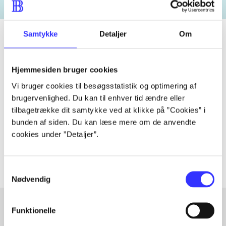
Samtykke
Detaljer
Om
Tidsskrift
Hjemmesiden bruger cookies
Artiklen er en del af
Vi bruger cookies til besøgsstatistik og optimering af
brugervenlighed. Du kan til enhver tid ændre eller
tilbagetrække dit samtykke ved at klikke på ”Cookies” i
lorem ipsum dolor sit amet ...
bunden af siden. Du kan læse mere om de anvendte
Tidsskrift
cookies under ”Detaljer”.
Artiklerne i
handler ofte om
Samtykkevalg
Nødvendig
Funktionelle