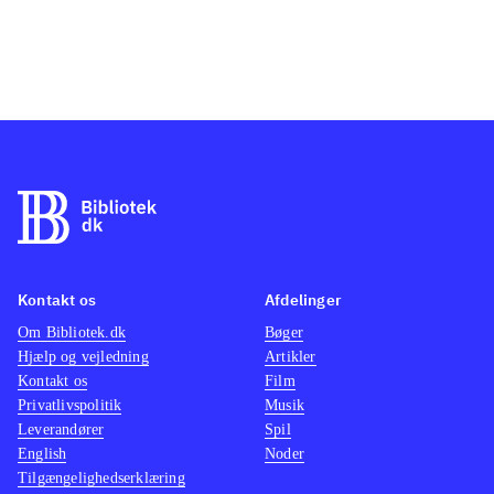
Kontakt os
Afdelinger
Om Bibliotek.dk
Bøger
Hjælp og vejledning
Artikler
Kontakt os
Film
Privatlivspolitik
Musik
Leverandører
Spil
English
Noder
Tilgængelighedserklæring