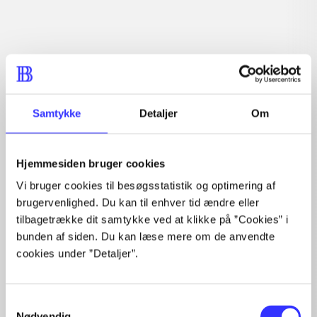
Tidsskrift
Artiklen er en del af
Samtykke
Detaljer
Om
lorem ipsum dolor sit amet ...
Tidsskrift
Hjemmesiden bruger cookies
Artiklerne i
handler ofte om
Vi bruger cookies til besøgsstatistik og optimering af
brugervenlighed. Du kan til enhver tid ændre eller
tilbagetrække dit samtykke ved at klikke på ”Cookies” i
bunden af siden. Du kan læse mere om de anvendte
cookies under ”Detaljer”.
Artikler med samme emner
Samtykkevalg
Fra
Nødvendig