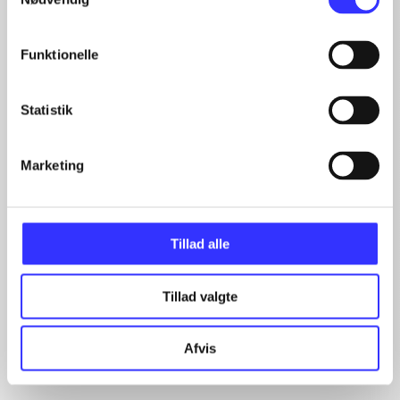
Funktionelle
Statistik
Marketing
Artikler
Alle registrerede artikler fordelt på udgivelser
...
Tillad alle
...
...
Tillad valgte
...
...
Afvis