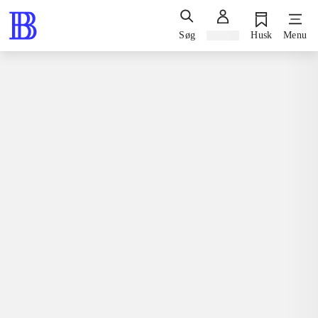
Søg
Log ind
Husk
Menu
Spil / computerspil
Nintendo 3ds, 2015
SpongeBob Heropants
Stephen Hillenburg
Nintendo 3ds