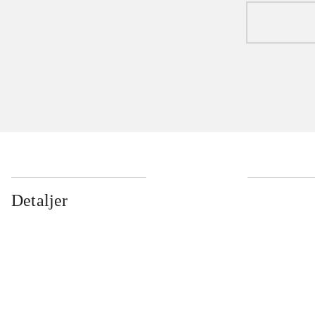
Detaljer
...
...
...
...