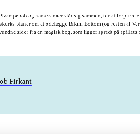
. Svampebob og hans venner slår sig sammen, for at forpurre 
skurks planer om at ødelægge Bikini Bottom (og resten af Ver
vundne sider fra en magisk bog, som ligger spredt på spillets 
b Firkant
Artiklerne i
handler ofte om
lorem ipsum dolor sit amet ...