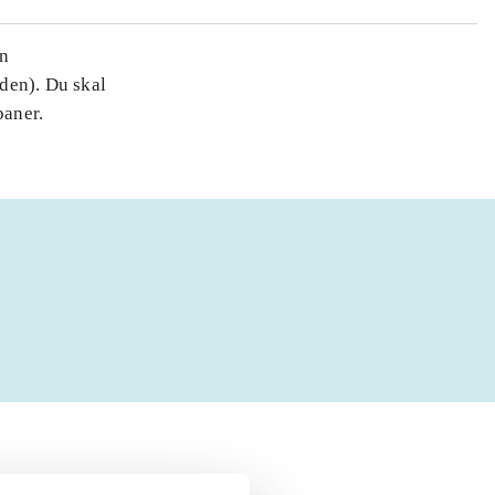
en
den). Du skal
baner.