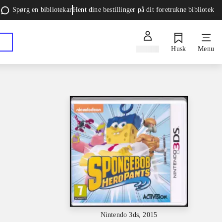
Spørg en bibliotekar
Hent dine bestillinger på dit foretrukne bibliotek
Log ind
Husk
Menu
Nintendo 3ds, 2015