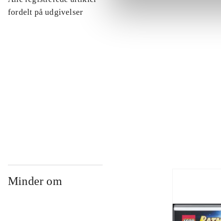
...
fordelt på udgivelser
...
...
...
Minder om