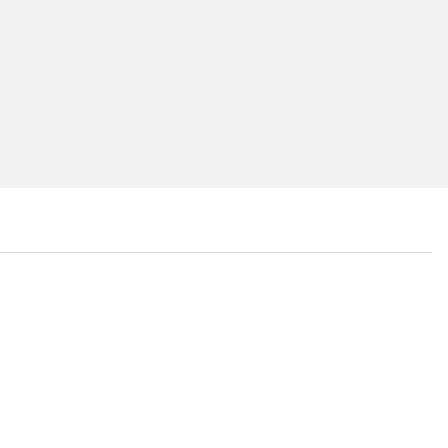
...
...