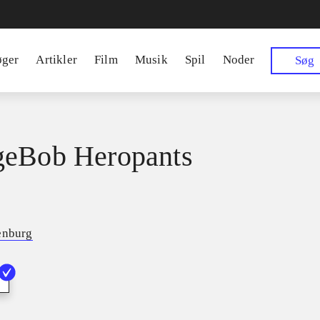
øger
Artikler
Film
Musik
Spil
Noder
Søg
geBob Heropants
enburg