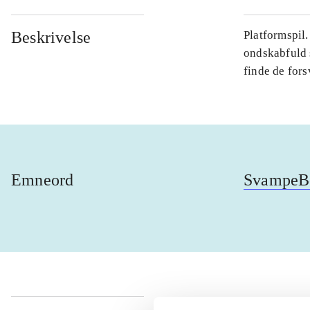
Beskrivelse
Platformspil
ondskabfuld 
finde de fors
Emneord
SvampeBo