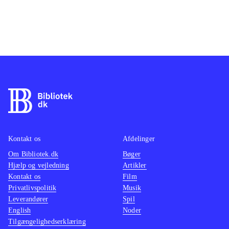
Kontakt os
Afdelinger
Om Bibliotek.dk
Bøger
Hjælp og vejledning
Artikler
Kontakt os
Film
Privatlivspolitik
Musik
Leverandører
Spil
English
Noder
Tilgængelighedserklæring