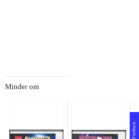
...
...
Minder om
Feedback