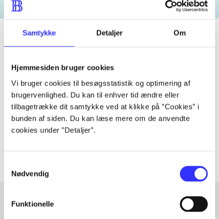
Samtykke
Detaljer
Om
Tidsskrift
Hjemmesiden bruger cookies
Artiklen er en del af
Vi bruger cookies til besøgsstatistik og optimering af
brugervenlighed. Du kan til enhver tid ændre eller
tilbagetrække dit samtykke ved at klikke på ”Cookies” i
lorem ipsum dolor sit amet ...
bunden af siden. Du kan læse mere om de anvendte
Tidsskrift
cookies under ”Detaljer”.
Artiklerne i
handler ofte om
Samtykkevalg
Nødvendig
Funktionelle