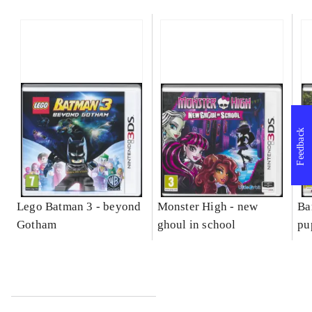
Feedback
Lego Batman 3 - beyond
Monster High - new
Ba
Gotham
ghoul in school
pu