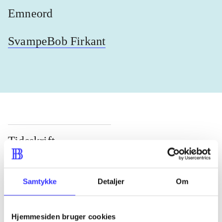
Emneord
SvampeBob Firkant
Tidsskrift
Artiklen er en del af
Samtykke
Detaljer
Om
lorem ipsum dolor sit amet ...
Tidsskrift
Artiklerne i
handler ofte om
Hjemmesiden bruger cookies