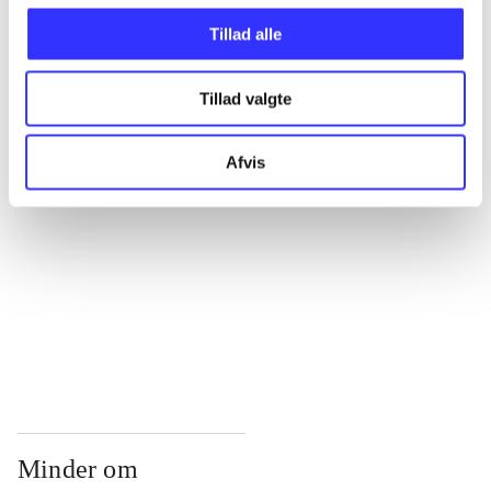
...
Tillad alle
...
Tillad valgte
...
Afvis
...
...
Minder om