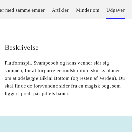
ler med samme emner
Artikler
Minder om
Udgaver
Beskrivelse
Platformspil. Svampebob og hans venner slår sig
sammen, for at forpurre en ondskabfuld skurks planer
om at ødelægge Bikini Bottom (og resten af Verden). Du
skal finde de forsvundne sider fra en magisk bog, som
ligger spredt på spillets baner.