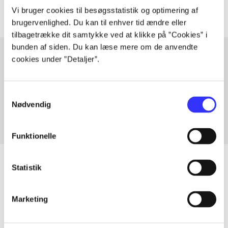
Vi bruger cookies til besøgsstatistik og optimering af
brugervenlighed. Du kan til enhver tid ændre eller
tilbagetrække dit samtykke ved at klikke på ”Cookies” i
bunden af siden. Du kan læse mere om de anvendte
cookies under ”Detaljer”.
Artikler med samme emner
Fra
Samtykkevalg
Nødvendig
Funktionelle
Statistik
Artikler
Marketing
Alle registrerede artikler fordelt på udgivelser