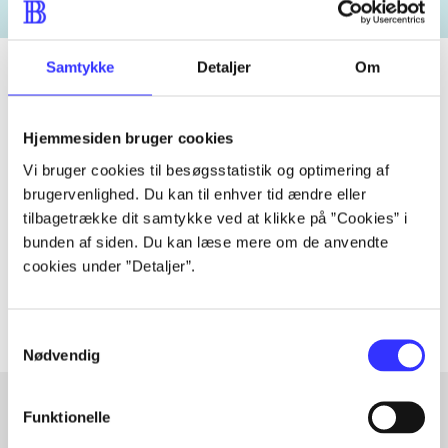
Samtykke
Detaljer
Om
Tidsskrift
Hjemmesiden bruger cookies
Artiklen er en del af
Vi bruger cookies til besøgsstatistik og optimering af
brugervenlighed. Du kan til enhver tid ændre eller
tilbagetrække dit samtykke ved at klikke på ”Cookies” i
lorem ipsum dolor sit amet ...
bunden af siden. Du kan læse mere om de anvendte
Tidsskrift
cookies under ”Detaljer”.
Artiklerne i
handler ofte om
Samtykkevalg
Nødvendig
Funktionelle