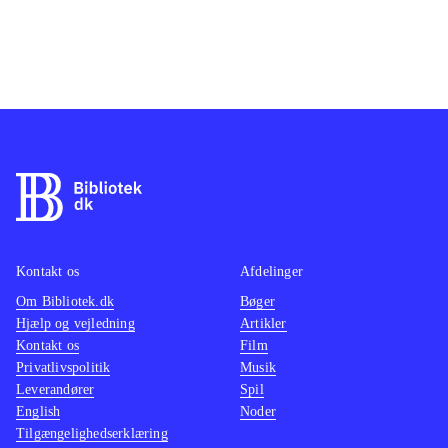
Kontakt os
Afdelinger
Om Bibliotek.dk
Bøger
Hjælp og vejledning
Artikler
Kontakt os
Film
Privatlivspolitik
Musik
Leverandører
Spil
English
Noder
Tilgængelighedserklæring