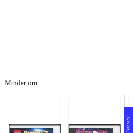
...
...
Minder om
Feedback