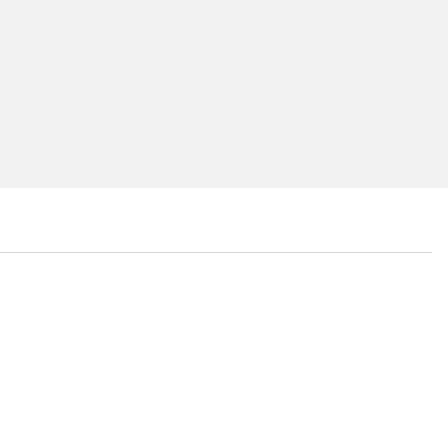
...
...