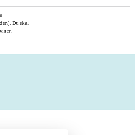
en
den). Du skal
baner.