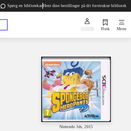
Spørg en bibliotekar
Hent dine bestillinger på dit foretrukne bibliotek
Log ind
Husk
Menu
Nintendo 3ds, 2015