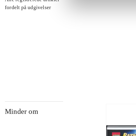
...
fordelt på udgivelser
...
...
...
Minder om