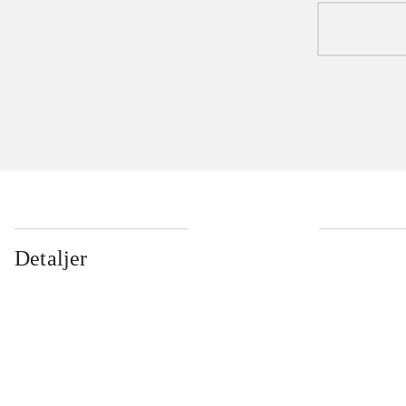
Detaljer
...
...
...
...