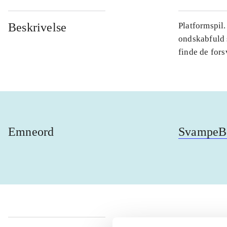
Beskrivelse
Platformspil
ondskabfuld 
finde de fors
Emneord
SvampeBo