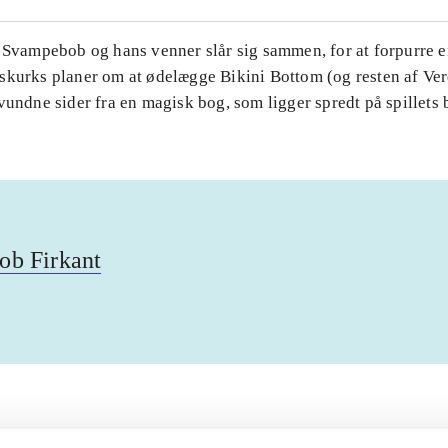
. Svampebob og hans venner slår sig sammen, for at forpurre 
skurks planer om at ødelægge Bikini Bottom (og resten af Ver
vundne sider fra en magisk bog, som ligger spredt på spillets 
b Firkant
Artiklerne i
handler ofte om
lorem ipsum dolor sit amet ...