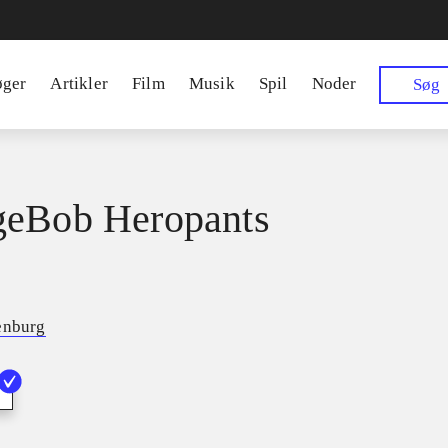
øger
Artikler
Film
Musik
Spil
Noder
Søg
geBob Heropants
enburg