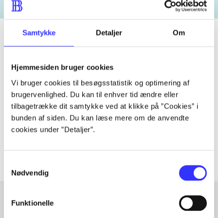
Samtykke
Detaljer
Om
Tidsskrift
Hjemmesiden bruger cookies
Artiklen er en del af
Vi bruger cookies til besøgsstatistik og optimering af
brugervenlighed. Du kan til enhver tid ændre eller
tilbagetrække dit samtykke ved at klikke på ”Cookies” i
lorem ipsum dolor sit amet ...
bunden af siden. Du kan læse mere om de anvendte
Tidsskrift
cookies under ”Detaljer”.
Artiklerne i
handler ofte om
Samtykkevalg
Nødvendig
Funktionelle