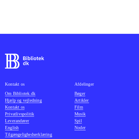
Kontakt os
Afdelinger
Om Bibliotek.dk
Bøger
Hjælp og vejledning
Artikler
Kontakt os
Film
Privatlivspolitik
Musik
Leverandører
Spil
English
Noder
Tilgængelighedserklæring