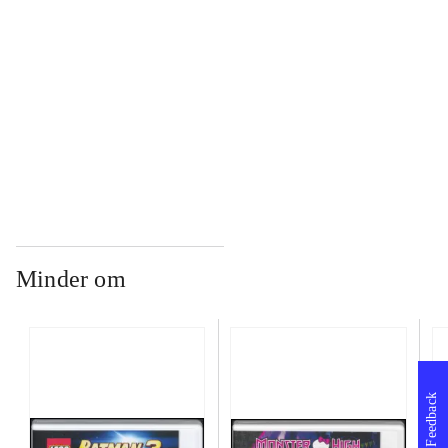
...
...
Minder om
Feedback