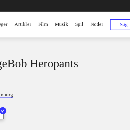
øger
Artikler
Film
Musik
Spil
Noder
Søg
geBob Heropants
enburg