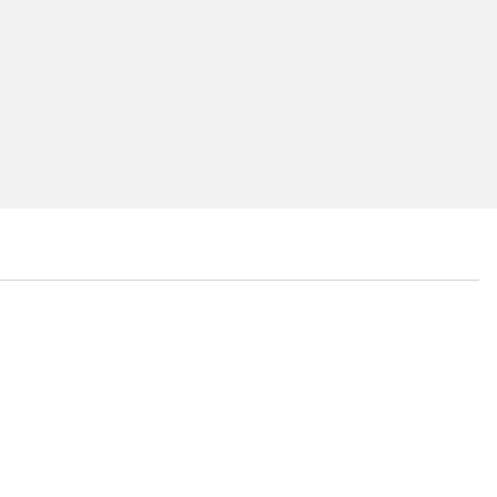
...
...