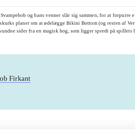
. Svampebob og hans venner slår sig sammen, for at forpurre 
skurks planer om at ødelægge Bikini Bottom (og resten af Ver
vundne sider fra en magisk bog, som ligger spredt på spillets 
b Firkant
Artiklerne i
handler ofte om
lorem ipsum dolor sit amet ...