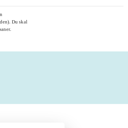
en
den). Du skal
baner.