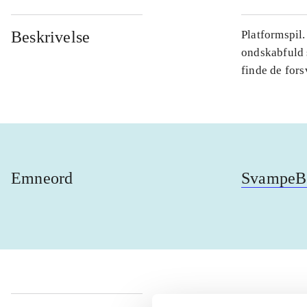
Beskrivelse
Platformspil
ondskabfuld 
finde de fors
Emneord
SvampeBo