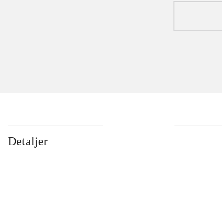
Detaljer
...
...
...
...