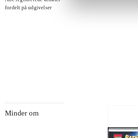
...
fordelt på udgivelser
...
...
...
Minder om