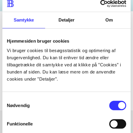
Samtykke
Detaljer
Om
Tidsskrift
Hjemmesiden bruger cookies
Artiklen er en del af
Vi bruger cookies til besøgsstatistik og optimering af
brugervenlighed. Du kan til enhver tid ændre eller
tilbagetrække dit samtykke ved at klikke på ”Cookies” i
lorem ipsum dolor sit amet ...
bunden af siden. Du kan læse mere om de anvendte
Tidsskrift
cookies under ”Detaljer”.
Artiklerne i
handler ofte om
Samtykkevalg
Nødvendig
Funktionelle