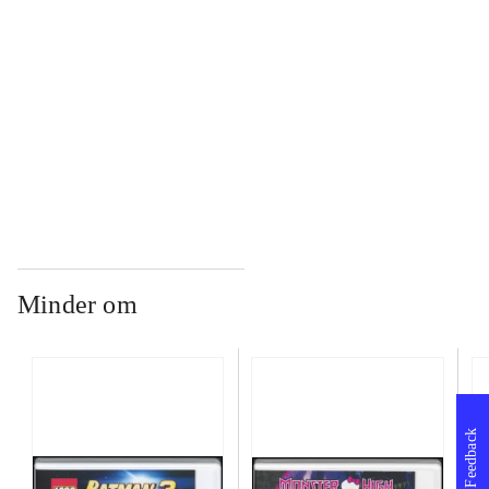
...
...
Minder om
Feedback