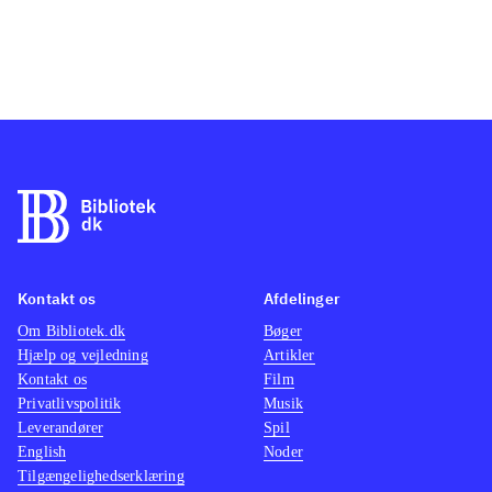
Kontakt os
Afdelinger
Om Bibliotek.dk
Bøger
Hjælp og vejledning
Artikler
Kontakt os
Film
Privatlivspolitik
Musik
Leverandører
Spil
English
Noder
Tilgængelighedserklæring